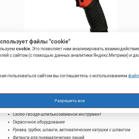
использует файлы "cookie"
ользуем
cookie
. Это позволяет нам анализировать взаимодействи
елей с сайтом (с помощью данных аналитики Яндекс.Метрики) и де
Ручной слесарный инструмент
Мультипликаторы крутящего момента
Пневматические инструменты
ая пользоваться сайтом вы соглашаетесь с использованием
файл
Ударные торцевые головки, переходники, удлинители
Заклепочные инструменты
Балансиры
Разрешить все
Гидроимпульсный инструмент
Скобо-гвозде-шпилькозабивной инструмент
Окрасочное оборудование
Рукава, трубки, шланги, автоматические катушки с шлангом
Фитинги для пневматических линий