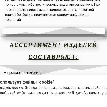
по чертежам либо техническому заданию заказчика. При
производстве инструмент подвергается надлежащей
термообработке, применяются современные виды
покрытий.
АССОРТИМЕНТ ИЗДЕЛИЙ
СОСТАВЛЯЮТ:
— прошивные головки
использует файлы "cookie"
-прошивки (протяжки)
ользуем
cookie
. Это позволяет нам анализировать взаимодействи
елей с сайтом (с помощью данных аналитики Яндекс.Метрики) и де
— прошивки для многогранных отверстий,
наружных цилиндрических стержней и специального
назначения