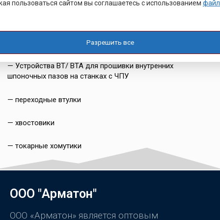
ая пользоваться сайтом вы соглашаетесь с использованием
файл
— прошивки для ключей TORX ®
Разрешить все
— пробковый калибр для многогранных отверстий
— Устройства ВТ/ BTA для прошивки внутренних
шпоночных пазов на станках с ЧПУ
— переходные втулки
— хвостовики
— токарные хомутики
ООО "Арматон"
ООО «Арматон» является оптовым