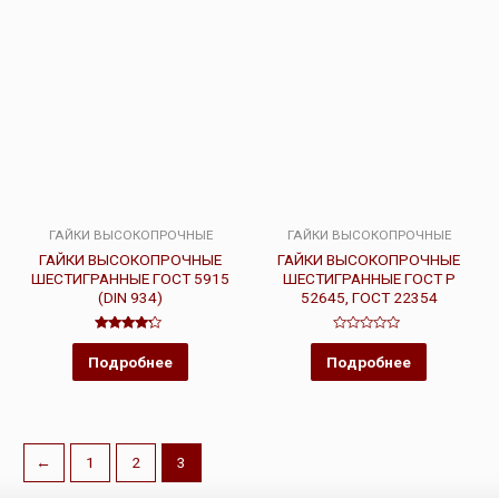
ГАЙКИ ВЫСОКОПРОЧНЫЕ
ГАЙКИ ВЫСОКОПРОЧНЫЕ
ГАЙКИ ВЫСОКОПРОЧНЫЕ
ГАЙКИ ВЫСОКОПРОЧНЫЕ
ШЕСТИГРАННЫЕ ГОСТ 5915
ШЕСТИГРАННЫЕ ГОСТ Р
(DIN 934)
52645, ГОСТ 22354
Оценка
Оценка
4.00
0
Подробнее
Подробнее
из 5
из
5
←
1
2
3