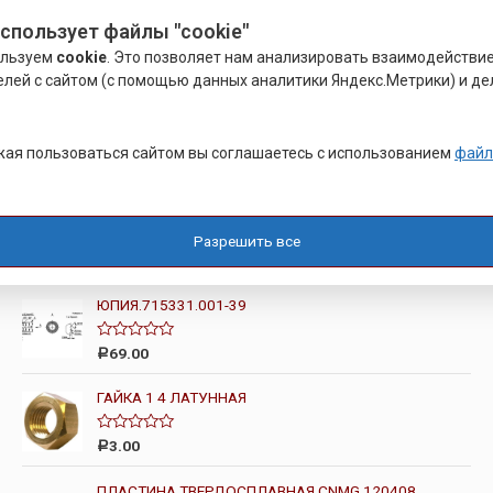
использует файлы "cookie"
ользуем
cookie
. Это позволяет нам анализировать взаимодействи
Поиск
елей с сайтом (с помощью данных аналитики Яндекс.Метрики) и де
Популярные Товары
ая пользоваться сайтом вы соглашаетесь с использованием
файл
КЛЕПАЛЬНЫЙ МОЛОТОК УДАРНОГО ДЕЙСТВИЯ
КМП-42
Разрешить все
Оценка
5.00
из 5
ЮПИЯ.715331.001-39
О
69.00
Р
ц
е
н
ГАЙКА 1 4 ЛАТУННАЯ
к
а
0
О
3.00
Р
и
ц
з
е
5
н
ПЛАСТИНА ТВЕРДОСПЛАВНАЯ CNMG 120408