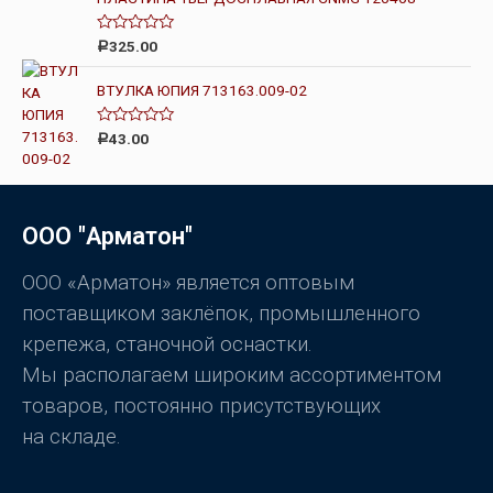
к
а
0
О
325.00
Р
и
ц
з
е
5
н
ВТУЛКА ЮПИЯ 713163.009-02
к
а
0
О
43.00
Р
и
ц
з
е
5
н
к
а
0
ООО "Арматон"
и
з
5
ООО «Арматон» является оптовым
поставщиком заклёпок, промышленного
крепежа, станочной оснастки.
Мы располагаем широким ассортиментом
товаров, постоянно присутствующих
на складе.