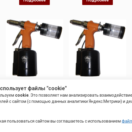
ЗАКЛЕПОЧНИК
ЗАКЛЕПОЧНИК
использует файлы "cookie"
АККУМУЛЯТОРНЫЙ
АККУМУЛЯТОРНЫЙ
УНИВЕРСАЛЬНЫЙ
УНИВЕРСАЛЬНЫЙ
ользуем
cookie
. Это позволяет нам анализировать взаимодействи
ЗАКЛЕПОЧНИК ВЫТЯЖНЫХ И
ЗАКЛЕПОЧНИК ВЫТЯЖНЫХ И
елей с сайтом (с помощью данных аналитики Яндекс.Метрики) и де
РЕЗЬБОВЫХ ЗАКЛЕПОК
РЕЗЬБОВЫХ
Оценка
Оценка
27,800.00
27,800.00
Р
Р
0
0
ая пользоваться сайтом вы соглашаетесь с использованием
файл
из
из
5
5
Подробнее
Подробнее