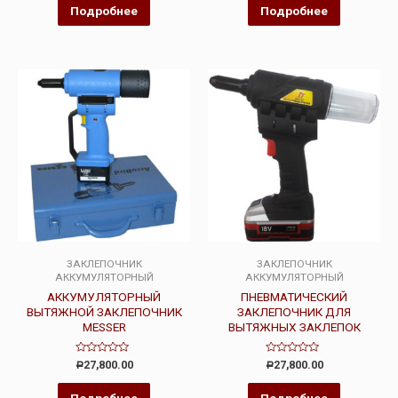
5
5
Подробнее
Подробнее
ЗАКЛЕПОЧНИК
ЗАКЛЕПОЧНИК
АККУМУЛЯТОРНЫЙ
АККУМУЛЯТОРНЫЙ
АККУМУЛЯТОРНЫЙ
ПНЕВМАТИЧЕСКИЙ
ВЫТЯЖНОЙ ЗАКЛЕПОЧНИК
ЗАКЛЕПОЧНИК ДЛЯ
MESSER
ВЫТЯЖНЫХ ЗАКЛЕПОК
Оценка
Оценка
27,800.00
27,800.00
Р
Р
0
0
из
из
5
5
Подробнее
Подробнее