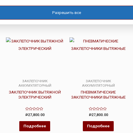
Разрешить все
ЗАКЛЕПОЧНИК
ЗАКЛЕПОЧНИК
АККУМУЛЯТОРНЫЙ
АККУМУЛЯТОРНЫЙ
ЗАКЛЕПОЧНИК ВЫТЯЖНОЙ
ПНЕВМАТИЧЕСКИЕ
ЭЛЕКТРИЧЕСКИЙ
ЗАКЛЕПОЧНИКИ ВЫТЯЖНЫЕ
Оценка
Оценка
27,800.00
27,800.00
Р
Р
0
0
из
из
5
5
Подробнее
Подробнее