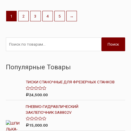
1
2
3
4
5
→
Поиск
Популярные Товары
ТИСКИ СТАНОЧНЫЕ ДЛЯ ФРЕЗЕРНЫХ СТАНКОВ
О
24,500.00
Р
ц
е
н
ПНЕВМО-ГИДРАВЛИЧЕСКИЙ
к
ЗАКЛЕПОЧНИК SA8802V
а
0
и
з
О
15,000.00
Р
5
ц