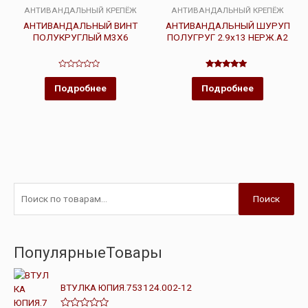
АНТИВАНДАЛЬНЫЙ КРЕПЁЖ
АНТИВАНДАЛЬНЫЙ КРЕПЁЖ
АНТИВАНДАЛЬНЫЙ ВИНТ
АНТИВАНДАЛЬНЫЙ ШУРУП
ПОЛУКРУГЛЫЙ М3Х6
ПОЛУГРУГ 2.9х13 НЕРЖ.А2
Оценка
Оценка
0
5.00
Подробнее
Подробнее
из
из 5
5
Поиск
ПопулярныеТовары
ВТУЛКА ЮПИЯ.753124.002-12