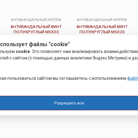
АНТИВАНДАЛЬНЫЙ КРЕПЁЖ
АНТИВАНДАЛЬНЫЙ КРЕПЁЖ
АНТИВАНДАЛЬНЫЙ ВИНТ
АНТИВАНДАЛЬНЫЙ ВИНТ
ПОЛУКРУГЛЫЙ М5Х30
ПОЛУКРУГЛЫЙ М5Х20
использует файлы "cookie"
Оценка
Оценка
ользуем
cookie
. Это позволяет нам анализировать взаимодействи
0
0
Подробнее
Подробнее
из
из
елей с сайтом (с помощью данных аналитики Яндекс.Метрики) и де
5
5
ая пользоваться сайтом вы соглашаетесь с использованием
файл
Разрешить все