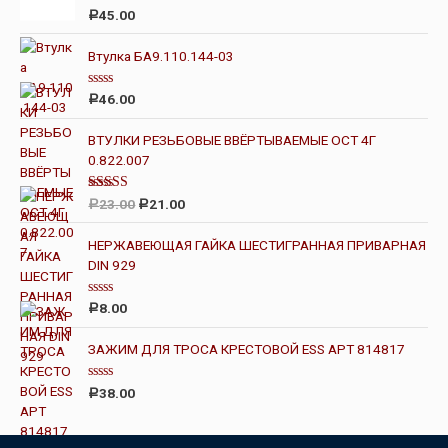
О
45.00
Р
ц
е
н
Втулка БА9.110.144-03
к
а
0
О
46.00
Р
и
ц
з
е
5
н
ВТУЛКИ РЕЗЬБОВЫЕ ВВЁРТЫВАЕМЫЕ ОСТ 4Г
к
0.822.007
а
0
и
з
Оценка
23.00
21.00
Р
Р
5
4.00
из 5
НЕРЖАВЕЮЩАЯ ГАЙКА ШЕСТИГРАННАЯ ПРИВАРНАЯ
DIN 929
О
8.00
Р
ц
е
н
ЗАЖИМ ДЛЯ ТРОСА КРЕСТОВОЙ ESS АРТ 814817
к
а
0
О
38.00
Р
и
ц
з
е
5
н
к