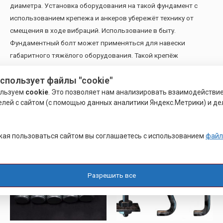
диаметра. Установка оборудования на такой фундамент с
использованием крепежа и анкеров убережёт технику от
смещения в ходе вибраций. Использование в быту.
Фундаментный болт может применяться для навески
габаритного тяжёлого оборудования. Такой крепёж
выдерживает значительный вес. Он намного лучше, чем
использует файлы "cookie"
саморезы с дюбелями.
ользуем
cookie
. Это позволяет нам анализировать взаимодействи
елей с сайтом (с помощью данных аналитики Яндекс.Метрики) и де
Похожие товары
ая пользоваться сайтом вы соглашаетесь с использованием
файл
Разрешить все