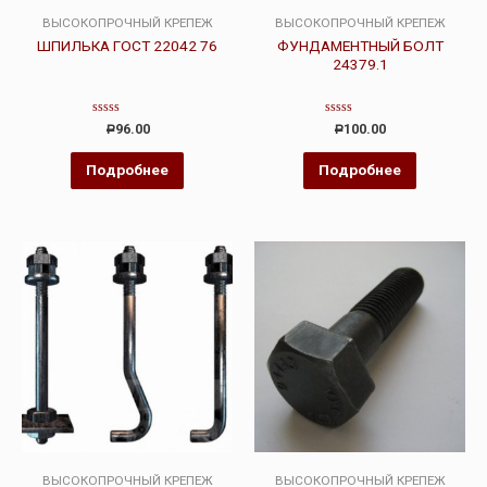
ВЫСОКОПРОЧНЫЙ КРЕПЕЖ
ВЫСОКОПРОЧНЫЙ КРЕПЕЖ
ШПИЛЬКА ГОСТ 22042 76
ФУНДАМЕНТНЫЙ БОЛТ
24379.1
Оценка
Оценка
96.00
100.00
Р
Р
0
0
из
из
5
5
Подробнее
Подробнее
ВЫСОКОПРОЧНЫЙ КРЕПЕЖ
ВЫСОКОПРОЧНЫЙ КРЕПЕЖ