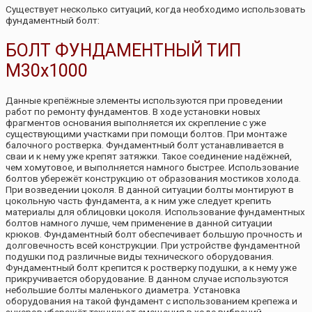
Существует несколько ситуаций, когда необходимо использовать
фундаментный болт:
БОЛТ ФУНДАМЕНТНЫЙ ТИП
М30х1000
Данные крепёжные элементы используются при проведении
работ по ремонту фундаментов. В ходе установки новых
фрагментов основания выполняется их скрепление с уже
существующими участками при помощи болтов. При монтаже
балочного ростверка. Фундаментный болт устанавливается в
сваи и к нему уже крепят затяжки. Такое соединение надёжней,
чем хомутовое, и выполняется намного быстрее. Использование
болтов убережёт конструкцию от образования мостиков холода.
При возведении цоколя. В данной ситуации болты монтируют в
цокольную часть фундамента, а к ним уже следует крепить
материалы для облицовки цоколя. Использование фундаментных
болтов намного лучше, чем применение в данной ситуации
крюков. Фундаментный болт обеспечивает большую прочность и
долговечность всей конструкции. При устройстве фундаментной
подушки под различные виды технического оборудования.
Фундаментный болт крепится к ростверку подушки, а к нему уже
прикручивается оборудование. В данном случае используются
небольшие болты маленького диаметра. Установка
оборудования на такой фундамент с использованием крепежа и