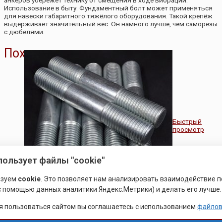
анкеров убережёт технику от смещения в ходе вибраций.
Использование в быту. Фундаментный болт может применяться
для навески габаритного тяжёлого оборудования. Такой крепёж
выдерживает значительный вес. Он намного лучше, чем саморезы
с дюбелями.
Похожие товары
Быстрый
просмотр
пользует файлы "cookie"
ьзуем
cookie
. Это позволяет нам анализировать взаимодействие 
ВЫСОКОПРОЧНЫЙ КРЕПЕЖ
(с помощью данных аналитики Яндекс.Метрики) и делать его лучше.
ФЛАНЦЕВЫЕ ШПИЛЬКИ ГОСТ
 пользоваться сайтом вы соглашаетесь с использованием
файлов