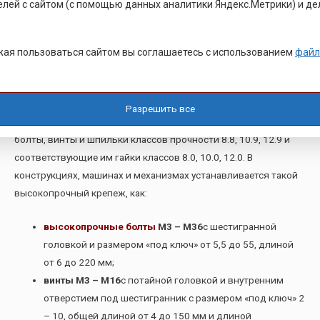
елей с сайтом (с помощью данных аналитики Яндекс.Метрики) и де
Для каждых условий подбирается марка стали, из которой
изготавливается высокопрочный крепеж различных
ая пользоваться сайтом вы соглашаетесь с использованием
файл
типоразмеров.
Виды высокопрочных метизов
Разрешить все
В высокопрочных соединениях чаще всего используются
болты, винты и шпильки классов прочности 8.8, 10.9, 12.9 и
соответствующие им гайки классов 8.0, 10.0, 12.0. В
конструкциях, машинах и механизмах устанавливается такой
высокопрочный крепеж, как:
высокопрочные болты
М3 – М36
с шестигранной
головкой и размером «под ключ» от 5,5 до 55, длиной
от 6 до 220 мм;
винты М3 – М16
с потайной головкой и внутренним
отверстием под шестигранник с размером «под ключ» 2
– 10, общей длиной от 4 до 150 мм и длиной