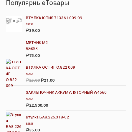
ПопулярныеТовары
ВТУЛКА ЮПИЯ.713361.009-09
О
39.00
Р
ц
е
н
МЕТЧИК М2
к
а
0
Оценка
75.00
Р
и
5.00
из 5
з
5
ВТУЛКА ОСТ 4Г О.822 009
О
25.00
21.00
Р
Р
ц
е
н
ЗАКЛЕПОЧНИК АККУМУЛЯТОРНЫЙ W4560
к
а
0
О
22,500.00
Р
и
ц
з
е
5
н
Втулка БА8.226.318-02
к
а
0
О
35.00
Р
и