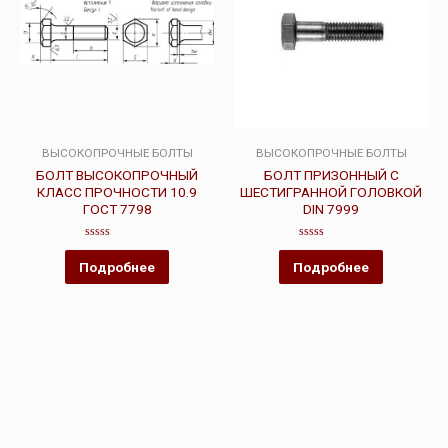
ВЫСОКОПРОЧНЫЕ БОЛТЫ
ВЫСОКОПРОЧНЫЕ БОЛТЫ
БОЛТ ВЫСОКОПРОЧНЫЙ
БОЛТ ПРИЗОННЫЙ С
КЛАСС ПРОЧНОСТИ 10.9
ШЕСТИГРАННОЙ ГОЛОВКОЙ
ГОСТ 7798
DIN 7999
Оценка
Оценка
0
0
Подробнее
Подробнее
из
из
5
5