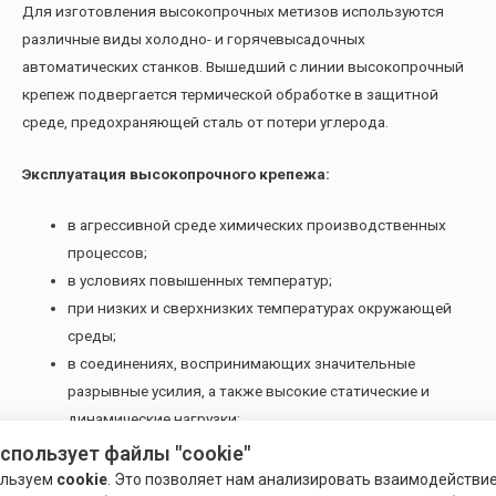
Для изготовления высокопрочных метизов используются
различные виды холодно- и горячевысадочных
автоматических станков. Вышедший с линии высокопрочный
крепеж подвергается термической обработке в защитной
среде, предохраняющей сталь от потери углерода.
Эксплуатация высокопрочного крепежа:
в агрессивной среде химических производственных
процессов;
в условиях повышенных температур;
при низких и сверхнизких температурах окружающей
среды;
в соединениях, воспринимающих значительные
разрывные усилия, а также высокие статические и
динамические нагрузки;
во фланцевых соединениях трубопроводов и запорной
использует файлы "cookie"
арматуры.
ользуем
cookie
. Это позволяет нам анализировать взаимодействи