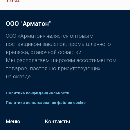
ц
з
е
5
н
к
а
0
ООО "Арматон"
и
з
5
ООО «Арматон» является оптовым
поставщиком заклёпок, промышленного
крепежа, станочной оснастки.
Мы располагаем широким ассортиментом
товаров, постоянно присутствующих
на складе.
Политика конфиденциальности
Политика использования файлов cookie
Меню
Контакты