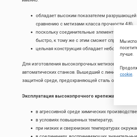
именно:
обладает высоким показателем разрушающей на
сравнению с метизами класса прочности 4.8);
поскольку соединительные элементы компактн
быстро, к тому же с этим сможет справиться 
Мы исп
посетит
цельная конструкция обладает небольшим весо
лучше.
Для изготовления высокопрочных метизов использу
Продолж
автоматических станков. Вышедший с линии высокоп
cookie
.
защитной среде, предохраняющей сталь от потери уг
Эксплуатация высокопрочного крепежа:
в агрессивной среде химических производств
в условиях повышенных температур;
при низких и сверхнизких температурах окруж
в соединениях, воспринимающих значительные