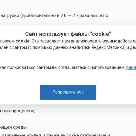
грузки (приблизительно в 2.0 — 2.7 раза выше по
ые, сконструировать высокопрочный крепеж легко,
Сайт использует файлы "cookie"
даже неопытный мастер;
ользуем
cookie
. Это позволяет нам анализировать взаимодействи
елей с сайтом (с помощью данных аналитики Яндекс.Метрики) и де
м, поэтому ее легко транспортировать.
ются различные виды холодно- и горячевысадочных
ая пользоваться сайтом вы соглашаетесь с использованием
файл
рочный крепеж подвергается термической обработке в
лерода.
Разрешить все
енных процессов;
ающей среды;
 разрывные усилия, а также высокие статические и