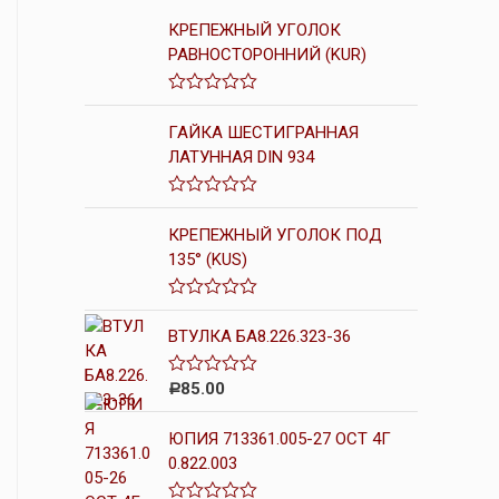
КРЕПЕЖНЫЙ УГОЛОК
РАВНОСТОРОННИЙ (KUR)
О
ц
ГАЙКА ШЕСТИГРАННАЯ
е
ЛАТУННАЯ DIN 934
н
к
а
0
О
и
ц
КРЕПЕЖНЫЙ УГОЛОК ПОД
з
е
5
135° (KUS)
н
к
а
0
О
и
ц
ВТУЛКА БА8.226.323-36
з
е
5
н
к
85.00
О
Р
а
ц
0
е
и
ЮПИЯ 713361.005-27 ОСТ 4Г
н
з
к
5
0.822.003
а
0