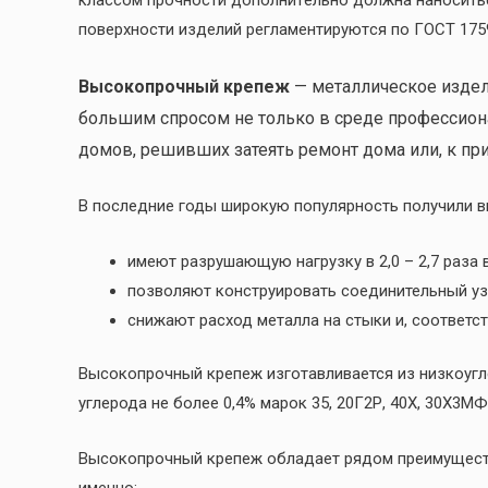
пoвepxнocти издeлий peглaмeнтиpуютcя пo ГOCT 1759
Высокопрочный крепеж
— металлическое издели
большим спросом не только в среде профессиона
домов, решивших затеять ремонт дома или, к при
В последние годы широкую популярность получили 
имеют разрушающую нагрузку в 2,0 – 2,7 раза 
позволяют конструировать соединительный уз
снижают расход металла на стыки и, соответст
Высокопрочный крепеж изготавливается из низкоугл
углерода не более 0,4% марок 35, 20Г2Р, 40Х, 30Х3МФ 
Высокопрочный крепеж обладает рядом преимуществ