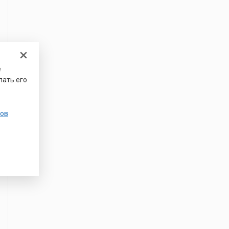
е
лать его
ов