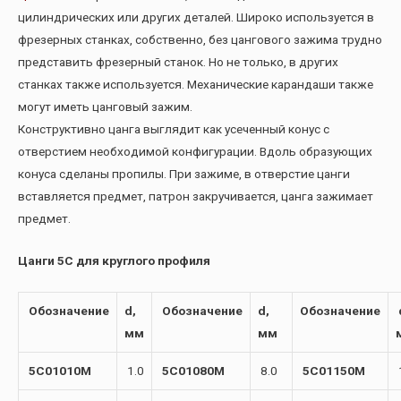
цилиндрических или других деталей. Широко используется в
фрезерных станках, собственно, без цангового зажима трудно
представить фрезерный станок. Но не только, в других
станках также используется. Механические карандаши также
могут иметь цанговый зажим.
Конструктивно цанга выглядит как усеченный конус с
отверстием необходимой конфигурации. Вдоль образующих
конуса сделаны пропилы. При зажиме, в отверстие цанги
вставляется предмет, патрон закручивается, цанга зажимает
предмет.
Цанги 5С для круглого профиля
Обозначение
d,
Обозначение
d,
Обозначение
мм
мм
5C01010M
1.0
5C01080M
8.0
5C01150M