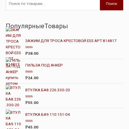
Поиск
ПопулярныеТовары
ЗАЖИМ ДЛЯ ТРОСА КРЕСТОВОЙ ESS АРТ 814817
О
38.00
Р
ц
е
н
ГИЛЬЗА ПОД АНКЕР
к
а
0
О
24.00
Р
и
ц
з
е
5
н
ВТУЛКА БА8.226.330-20
к
а
0
О
55.00
Р
и
ц
з
е
5
н
ВТУЛКА БА9.110.151-04
к
а
0
О
45.00
Р
и