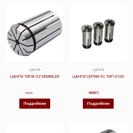
ЦАНГА
ЦАНГА
ЦАНГИ ТИПА OZ KEMMLER
ЦАНГИ СЕРИИ 5C ТИП 0100
Оценка
Оценка
0
4.00
Подробнее
Подробнее
из
из 5
5