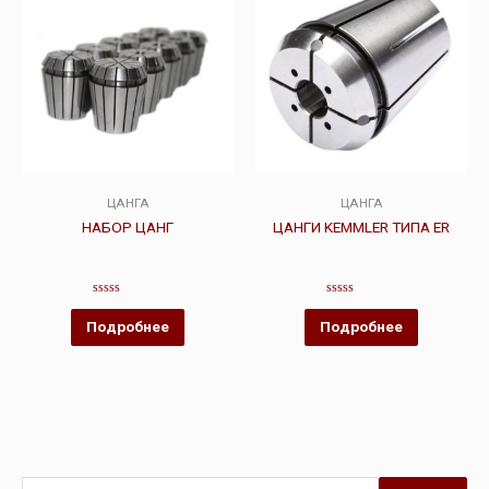
ЦАНГА
ЦАНГА
НАБОР ЦАНГ
ЦАНГИ KEMMLER ТИПА ER
Оценка
Оценка
0
0
Подробнее
Подробнее
из
из
5
5