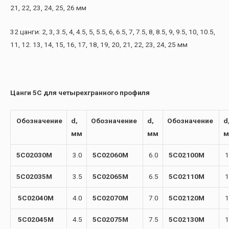
21, 22, 23, 24, 25, 26 мм
32 цанги: 2, 3, 3.5, 4, 4.5, 5, 5.5, 6, 6.5, 7, 7.5, 8, 8.5, 9, 9.5, 10, 10.5,
11, 12. 13, 14, 15, 16, 17, 18, 19, 20, 21, 22, 23, 24, 25 мм
Цанги 5С для четырехгранного профиля
Обозначение
d,
Обозначение
d,
Обозначение
d
мм
мм
м
5C02030M
3.0
5C02060M
6.0
5C02100M
1
5C02035M
3.5
5C02065M
6.5
5C02110M
1
5C02040M
4.0
5C02070M
7.0
5C02120M
1
5C02045M
4.5
5C02075M
7.5
5C02130M
1