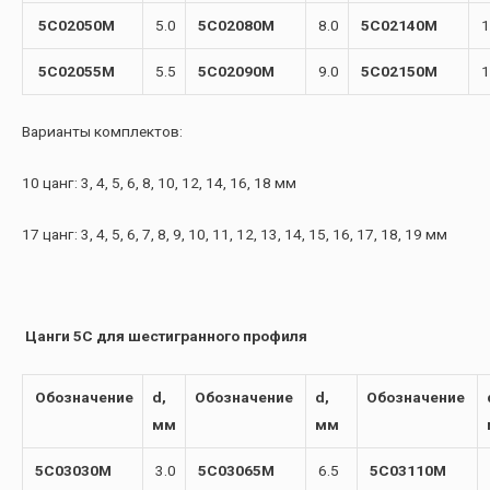
5C02050M
5.0
5C02080M
8.0
5C02140M
1
5C02055M
5.5
5C02090M
9.0
5C02150M
1
Варианты комплектов:
10 цанг: 3, 4, 5, 6, 8, 10, 12, 14, 16, 18 мм
17 цанг: 3, 4, 5, 6, 7, 8, 9, 10, 11, 12, 13, 14, 15, 16, 17, 18, 19 мм
Цанги 5С для шестигранного профиля
Обозначение
d,
Обозначение
d,
Обозначение
мм
мм
5C03030M
3.0
5C03065M
6.5
5C03110M