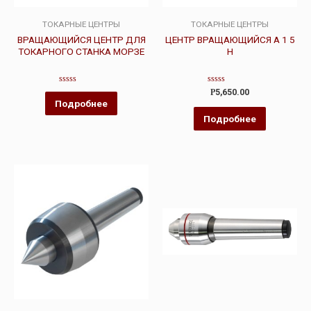
ТОКАРНЫЕ ЦЕНТРЫ
ТОКАРНЫЕ ЦЕНТРЫ
ВРАЩАЮЩИЙСЯ ЦЕНТР ДЛЯ
ЦЕНТР ВРАЩАЮЩИЙСЯ А 1 5
ТОКАРНОГО СТАНКА МОРЗЕ
Н
Оценка
Оценка
Р
5,650.00
0
0
Подробнее
из
из
5
5
Подробнее