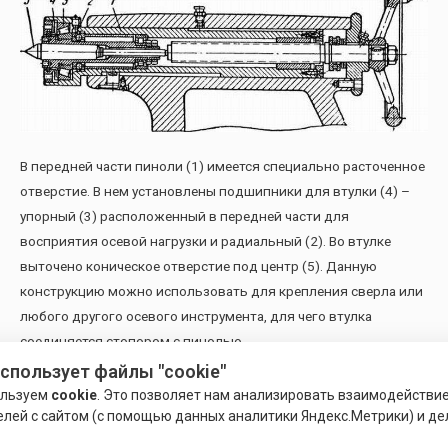
В передней части пиноли (1) имеется специально расточенное
отверстие. В нем установлены подшипники для втулки (4) –
упорный (3) расположенный в передней части для
восприятия осевой нагрузки и радиальный (2). Во втулке
выточено коническое отверстие под центр (5). Данную
конструкцию можно использовать для крепления сверла или
любого другого осевого инструмента, для чего втулка
соединяется стопором с пинолью.
использует файлы "cookie"
Сфера применения и особенности
ользуем
cookie
. Это позволяет нам анализировать взаимодействи
елей с сайтом (с помощью данных аналитики Яндекс.Метрики) и де
Центры вращающиеся применяются в токарных станках для