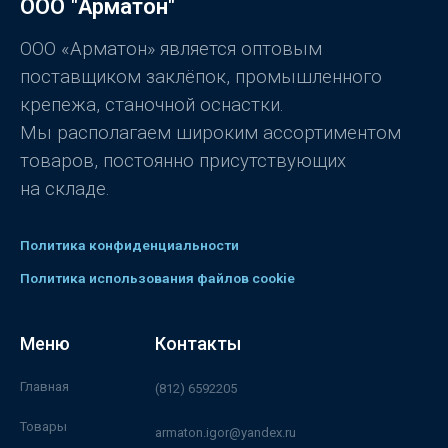
ООО "Арматон"
0
и
з
5
ООО «Арматон» является оптовым
поставщиком заклёпок, промышленного
крепежа, станочной оснастки.
Мы располагаем широким ассортиментом
товаров, постоянно присутствующих
на складе.
Политика конфиденциальности
Политика использования файлов cookie
Меню
Контакты
Главная
(812) 6592205
Товары
armaton.igor@yandex.ru