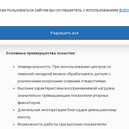
обточки деталей при скорости вращения более 75 м/мин. При
ая пользоваться сайтом вы соглашаетесь с использованием
файл
этой скорости начинается процесс повышенного износа
конуса центра и центрового отверстия обрабатываемой
заготовки. Частичным путем решения проблемы является
применение смазки и твердосплавных напаек, но
Разрешить все
оптимальным вариант – применение вращающегося центра.
Основные преимущества оснастки:
Универсальность. При использовании центров со
сменной насадкой можно обрабатывать детали с
различными конусными осевыми отверстиями.
Высокие характеристики воспринимаемой нагрузки,
значительно превышающие показатели упорных
фиксаторов.
Длительная эксплуатация благодаря уменьшенному
износу.
Возможность работы при высоких показателях