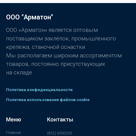
н
5
к
а
0
ООО "Арматон"
и
з
5
ООО «Арматон» является оптовым
поставщиком заклёпок, промышленного
крепежа, станочной оснастки.
Мы располагаем широким ассортиментом
товаров, постоянно присутствующих
на складе.
Политика конфиденциальности
Политика использования файлов cookie
Меню
Контакты
Главная
(812) 6592205