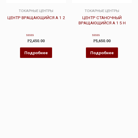
ТОКАРНЫЕ ЦЕНТРЫ
ТОКАРНЫЕ ЦЕНТРЫ
ЦЕНТР ВРАЩАЮЩИЙСЯ А 1 2
ЦЕНТР СТАНОЧНЫЙ
ВРАЩАЮЩИЙСЯ А 1 5 Н
Оценка
Оценка
Р
2,450.00
Р
5,650.00
0
0
из
из
5
5
Подробнее
Подробнее