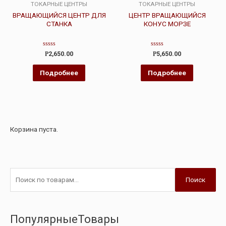
ТОКАРНЫЕ ЦЕНТРЫ
ТОКАРНЫЕ ЦЕНТРЫ
ВРАЩАЮЩИЙСЯ ЦЕНТР ДЛЯ
ЦЕНТР ВРАЩАЮЩИЙСЯ
СТАНКА
КОНУС МОРЗЕ
Оценка
Оценка
Р
2,650.00
Р
5,650.00
0
0
из
из
5
5
Подробнее
Подробнее
Корзина пуста.
Поиск
ПопулярныеТовары