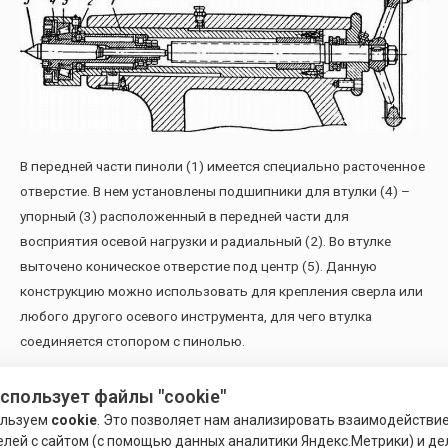
В передней части пиноли (1) имеется специально расточенное
отверстие. В нем установлены подшипники для втулки (4) –
упорный (3) расположенный в передней части для
восприятия осевой нагрузки и радиальный (2). Во втулке
выточено коническое отверстие под центр (5). Данную
конструкцию можно использовать для крепления сверла или
любого другого осевого инструмента, для чего втулка
соединяется стопором с пинолью.
Сфера применения и особенности
использует файлы "cookie"
ользуем
cookie
. Это позволяет нам анализировать взаимодействи
Центры вращающиеся применяются в токарных станках для
елей с сайтом (с помощью данных аналитики Яндекс.Метрики) и де