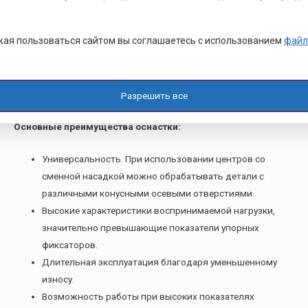
обточки деталей при скорости вращения более 75 м/мин. При
этой скорости начинается процесс повышенного износа
ая пользоваться сайтом вы соглашаетесь с использованием
файл
конуса центра и центрового отверстия обрабатываемой
заготовки. Частичным путем решения проблемы является
применение смазки и твердосплавных напаек, но
оптимальным вариант – применение вращающегося центра.
Разрешить все
Основные преимущества оснастки:
Универсальность. При использовании центров со
сменной насадкой можно обрабатывать детали с
различными конусными осевыми отверстиями.
Высокие характеристики воспринимаемой нагрузки,
значительно превышающие показатели упорных
фиксаторов.
Длительная эксплуатация благодаря уменьшенному
износу.
Возможность работы при высоких показателях