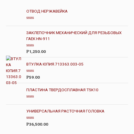
ОТВОД НЕРЖАВЕЙКА
О
ц
е
ЗАКЛЕПОЧНИК МЕХАНИЧЕСКИЙ ДЛЯ РЕЗЬБОВЫХ
н
ГАЕК HN-911
к
а
0
и
О
1,250.00
Р
з
ц
5
е
н
ВТУЛКА ЮПИЯ.713363.003-05
к
а
0
О
59.00
Р
и
ц
з
е
5
н
ПЛАСТИНА ТВЕРДОСПЛАВНАЯ Т5К10
к
а
0
О
и
ц
з
е
УНИВЕРСАЛЬНАЯ РАСТОЧНАЯ ГОЛОВКА
5
н
к
а
О
36,500.00
Р
0
ц
и
е
з