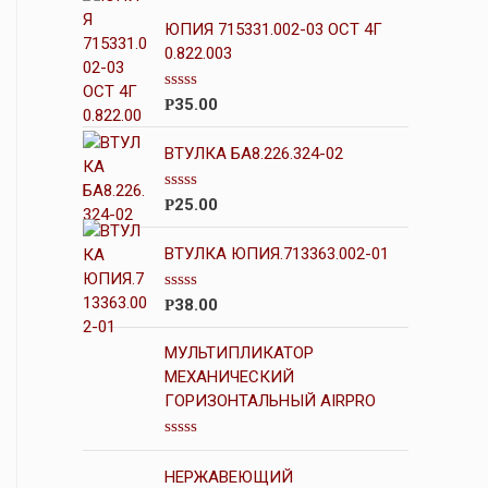
ЮПИЯ 715331.002-03 ОСТ 4Г
0.822.003
О
35.00
Р
ц
е
н
ВТУЛКА БА8.226.324-02
к
а
0
О
25.00
Р
и
ц
з
е
5
н
ВТУЛКА ЮПИЯ.713363.002-01
к
а
0
О
38.00
Р
и
ц
з
е
5
н
МУЛЬТИПЛИКАТОР
к
МЕХАНИЧЕСКИЙ
а
ГОРИЗОНТАЛЬНЫЙ AIRPRO
0
и
з
5
О
ц
НЕРЖАВЕЮЩИЙ
е