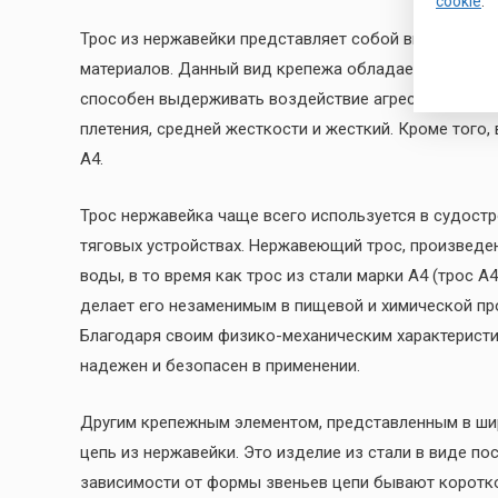
cookie
.
Трос из нержавейки представляет собой витое или к
материалов. Данный вид крепежа обладает высокой п
способен выдерживать воздействие агрессивных сред
плетения, средней жесткости и жесткий. Кроме того,
А4.
Трос нержавейка чаще всего используется в судостр
тяговых устройствах. Нержавеющий трос, произведен
воды, в то время как трос из стали марки А4 (трос А
делает его незаменимым в пищевой и химической п
Благодаря своим физико-механическим характерист
надежен и безопасен в применении.
Другим крепежным элементом, представленным в шир
цепь из нержавейки. Это изделие из стали в виде п
зависимости от формы звеньев цепи бывают коротк