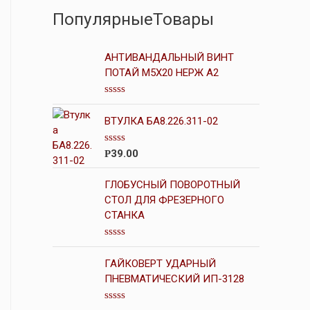
ПопулярныеТовары
АНТИВАНДАЛЬНЫЙ ВИНТ
ПОТАЙ М5Х20 НЕРЖ А2
О
ц
ВТУЛКА БА8.226.311-02
е
н
к
О
39.00
Р
а
ц
0
е
и
н
ГЛОБУСНЫЙ ПОВОРОТНЫЙ
з
к
5
СТОЛ ДЛЯ ФРЕЗЕРНОГО
а
СТАНКА
0
и
з
5
О
ц
ГАЙКОВЕРТ УДАРНЫЙ
е
н
ПНЕВМАТИЧЕСКИЙ ИП-3128
к
а
0