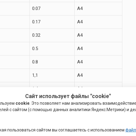
0.07
A4
0.17
A4
0.32
A4
0.5
A4
0.8
A4
1,1
А4
1.4
A4
Сайт использует файлы "cookie"
2.3
A4
ользуем
cookie
. Это позволяет нам анализировать взаимодействи
елей с сайтом (с помощью данных аналитики Яндекс.Метрики) и де
3,8
А4
5,7
А4
ая пользоваться сайтом вы соглашаетесь с использованием
файл