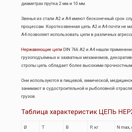
диаметрах прутка 2 мм и 10 мм.
Звенья из стали А2 и А4 имеют бесконечный срок сл
процессам. Короткозвенная цепь А2 и А4 почти не ма
А4 позволяет использовать цепи в различных агрес
Нержавеющие цепи
DIN 766 А2 и А4 нашли применени
грузоподъёмных и захватных механизмов, декоратив
стропы цепь обладает более высокими прочностными
Они используются в пищевой, химической, медицинс
занимают в судостроительной и рыболовной отрасля
грузов.
Таблица характеристик ЦЕПЬ Н
Ø
T
B
P, кг
N max,