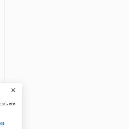
е
лать его
ов