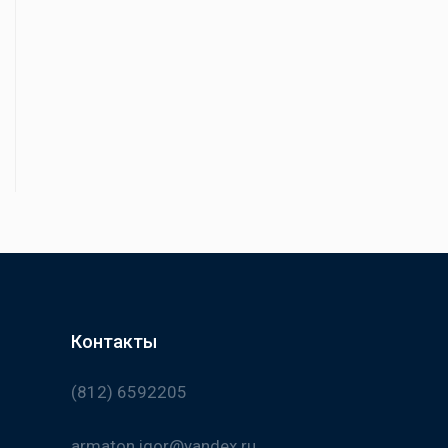
Контакты
(812) 6592205
armaton.igor@yandex.ru