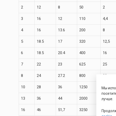
2
12
8
50
2
3
16
12
110
4,4
4
16
13.6
200
8
5
18.5
17
320
12,5
6
18.5
20.4
400
16
7
22
23
625
25
8
24
27.2
800
32
10
28
36
1250
50
Мы исп
посетит
13
36
44
2000
80
лучше.
16
46
51,7
3250
130
Продолж