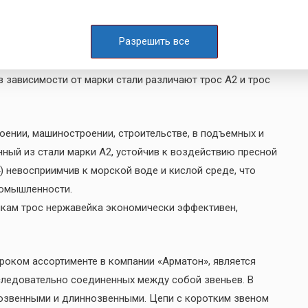
рученое изделие из нержавеющей стали либо из других
Разрешить все
рочностью, не подвергается коррозии, а также
. Трос из нержавейки выпускается трех видов: мягкого
 в зависимости от марки стали различают трос А2 и трос
оении, машиностроении, строительстве, в подъемных и
ный из стали марки А2, устойчив к воздействию пресной
4) невосприимчив к морской воде и кислой среде, что
ромышленности.
икам трос нержавейка экономически эффективен,
оком ассортименте в компании «Арматон», является
оследовательно соединенных между собой звеньев. В
озвенными и длиннозвенными. Цепи с коротким звеном