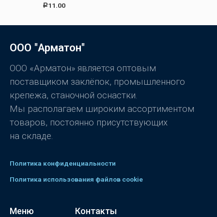
0
О
11.00
Р
и
ц
з
е
5
н
к
а
0
ООО "Арматон"
и
з
5
ООО «Арматон» является оптовым
поставщиком заклёпок, промышленного
крепежа, станочной оснастки.
Мы располагаем широким ассортиментом
товаров, постоянно присутствующих
на складе.
Политика конфиденциальности
Политика использования файлов cookie
Меню
Контакты