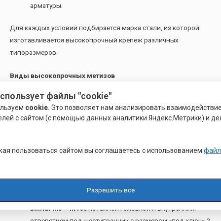
арматуры.
Для каждых условий подбирается марка стали, из которой
изготавливается высокопрочный крепеж различных
типоразмеров.
Виды высокопрочных метизов
использует файлы "cookie"
В высокопрочных соединениях чаще всего используются
ользуем
cookie
. Это позволяет нам анализировать взаимодействи
болты, винты и шпильки классов прочности 8.8, 10.9, 12.9 и
елей с сайтом (с помощью данных аналитики Яндекс.Метрики) и де
соответствующие им гайки классов 8.0, 10.0, 12.0. В
конструкциях, машинах и механизмах устанавливается такой
высокопрочный крепеж
, как:
ая пользоваться сайтом вы соглашаетесь с использованием
файл
высокопрочные болты М3 – М36
с шестигранной
головкой и размером «под ключ» от 5,5 до 55, длиной
Разрешить все
от 6 до 220 мм;
винты М3 – М16
с потайной головкой и внутренним
отверстием под шестигранник с размером «под ключ» 2