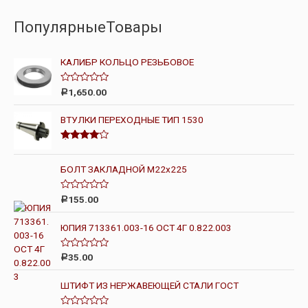
ПопулярныеТовары
КАЛИБР КОЛЬЦО РЕЗЬБОВОЕ
О
1,650.00
Р
ц
е
н
ВТУЛКИ ПЕРЕХОДНЫЕ ТИП 1530
к
а
0
Оценка
и
4.00
из 5
з
БОЛТ ЗАКЛАДНОЙ М22х225
5
О
155.00
Р
ц
е
н
ЮПИЯ 713361.003-16 ОСТ 4Г 0.822.003
к
а
0
О
35.00
Р
и
ц
з
е
5
н
ШТИФТ ИЗ НЕРЖАВЕЮЩЕЙ СТАЛИ ГОСТ
к
а