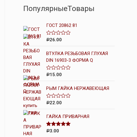
ПопулярныеТовары
ГОСТ 20862 81
26.00
О
Р
ц
е
ВТУЛКА РЕЗЬБОВАЯ ГЛУХАЯ
н
к
DIN 16903-3 ФОРМА Q
а
0
и
15.00
О
Р
з
ц
5
е
РЫМ ГАЙКА НЕРЖАВЕЮЩАЯ
н
к
а
0
22.00
О
Р
и
ц
з
е
5
ГАЙКА ПРИВАРНАЯ
н
к
а
0
3.00
Оценка
5.00
Р
и
из 5