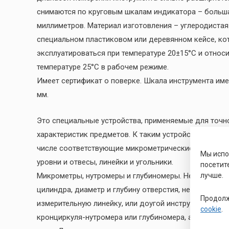
снимаются по круговым шкалам индикатора – больша
миллиметров. Материал изготовления – углеродистая
специальном пластиковом или деревянном кейсе, ко
эксплуатироваться при температуре 20±15°С и относ
температуре 25°С в рабочем режиме.
Имеет сертификат о поверке. Шкала инструмента име
мм.
Это специальные устройства, применяемые для точн
характеристик предметов. К таким устройствам отно
числе соответствующие микрометрические приборы 
Мы исп
уровни и отвесы, линейки и угольники.
посетит
Микрометры, нутромеры и глубиномеры. Некоторые 
лучше.
цилиндра, диаметр и глубину отверстия, невозможно
Продолж
измерительную линейку, или доугой инструмент. Но 
cookie
.
кронциркуля-нутромера или глубиномера, а затем из