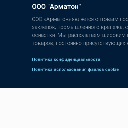
ООО "Арматон"
ООО «Арматон» является оптовым п
заклёпок, промышленного крепежа, 
оснастки. Мы располагаем широким
товаров, постоянно присутствующих н
Политика конфиденциальности
Политика использования файлов cookie
Обращаем Ваше внимание на то, что данный интернет-са
сайте, не являются публичной офертой, определяемой п
Ваш заказ, включая стоимость и наличие товара, будет
электронной почте.