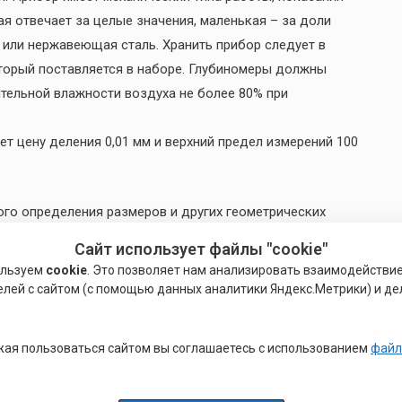
я отвечает за целые значения, маленькая – за доли
 или нержавеющая сталь. Хранить прибор следует в
торый поставляется в наборе. Глубиномеры должны
ительной влажности воздуха не более 80% при
ет цену деления 0,01 мм и верхний предел измерений 100
ого определения размеров и других геометрических
сятся кронциркули, нутромеры и глубиномеры (в том
Сайт использует файлы "cookie"
и штангенприборы), щупы, индикаторные приборы,
ользуем
cookie
. Это позволяет нам анализировать взаимодействи
елей с сайтом (с помощью данных аналитики Яндекс.Метрики) и де
часто встречающиеся размеры, например диаметр
 точно измерить, прикладывая к детали обычную
ая пользоваться сайтом вы соглашаетесь с использованием
файл
можно «взять» диаметр или глубину отверстия при помощи
мерить взятое расстояние по линейке или штриховой