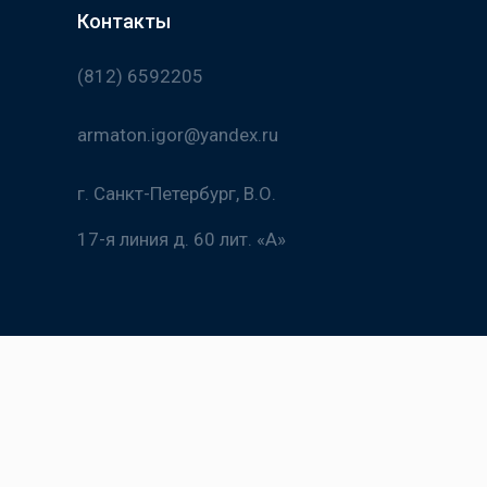
Контакты
(812) 6592205
armaton.igor@yandex.ru
г. Санкт-Петербург, В.О.
17-я линия д. 60 лит. «А»
х информационные материалы и цены, размещенные на
указанный Вами при заказе или по указанной