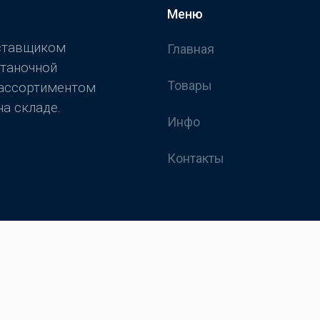
Меню
оставщиком
Главная
станочной
Товары
 ассортиментом
а складе.
Инфо
Контакты
йт носит исключительно информационный характер и ни при каких условия
оложениями Статей 435 и 437 Гражданского кодекса РФ.
 подтвержден нашим менеджером посредством телефонного звонка на номер, 