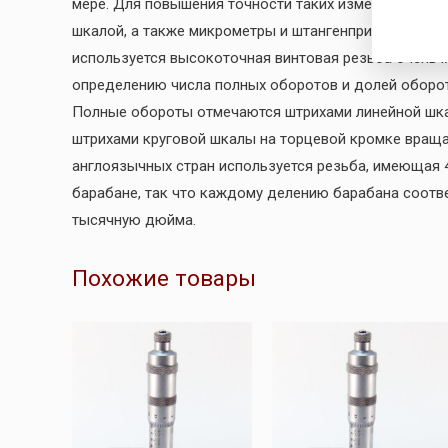
мере. Для повышения точности таких измерений при
шкалой, а также микрометры и штангенприборы того
используется высокоточная винтовая резьба очень м
определению числа полных оборотов и долей оборот
Полные обороты отмечаются штрихами линейной шка
штрихами круговой шкалы на торцевой кромке вращ
англоязычных стран используется резьба, имеющая 4
барабане, так что каждому делению барабана соотв
тысячную дюйма.
Похожие товары