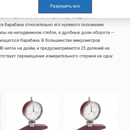
меняются кронциркули прямого отсчета, снабженные
Разрешить все
 же назначения. В микрометрических приборах
алого шага. Отсчет по микрометру сводится к
а барабана относительно его нулевого положения.
лы на неподвижном стебле, а дробные доли оборота —
ающегося барабана. В большинстве микрометров
0 ниток на дюйм, и предусматривается 25 делений на
етствует перемещение измерительного стержня на одну