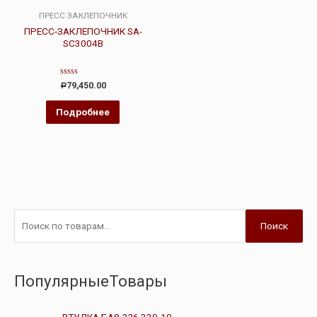
ПРЕСС ЗАКЛЕПОЧНИК
ПРЕСС-ЗАКЛЕПОЧНИК SA-
SC3004B
Оценка
79,450.00
Р
0
из
5
Подробнее
Поиск
ПопулярныеТовары
ВТУЛКА БА8.226.330-10