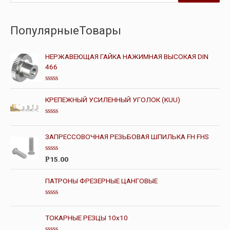
ПопулярныеТовары
НЕРЖАВЕЮЩАЯ ГАЙКА НАЖИМНАЯ ВЫСОКАЯ DIN
466
О
ц
КРЕПЕЖНЫЙ УСИЛЕННЫЙ УГОЛОК (KUU)
е
н
к
О
а
ц
0
е
и
ЗАПРЕССОВОЧНАЯ РЕЗЬБОВАЯ ШПИЛЬКА FH FHS
н
з
к
5
а
О
15.00
Р
0
ц
и
е
з
н
ПАТРОНЫ ФРЕЗЕРНЫЕ ЦАНГОВЫЕ
5
к
а
0
О
и
ц
з
е
ТОКАРНЫЕ РЕЗЦЫ 10х10
5
н
к