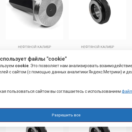
НЕФТЯНОЙ КАЛИБР
НЕФТЯНОЙ КАЛИБР
КОНТРОЛЬНЫЕ КАЛИБРЫ
КАЛИБР ТУЛА
использует файлы "cookie"
ользуем
cookie
. Это позволяет нам анализировать взаимодействи
елей с сайтом (с помощью данных аналитики Яндекс.Метрики) и де
Оценка
Оценка
Р
7,550.00
0
0
Подробнее
из
из
5
5
Подробнее
ая пользоваться сайтом вы соглашаетесь с использованием
файл
Разрешить все