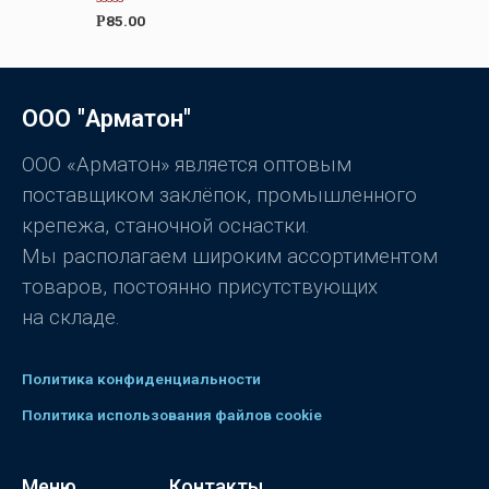
а
О
85.00
Р
0
ц
и
е
з
н
5
к
а
0
ООО "Арматон"
и
з
5
ООО «Арматон» является оптовым
поставщиком заклёпок, промышленного
крепежа, станочной оснастки.
Мы располагаем широким ассортиментом
товаров, постоянно присутствующих
на складе.
Политика конфиденциальности
Политика использования файлов cookie
Меню
Контакты