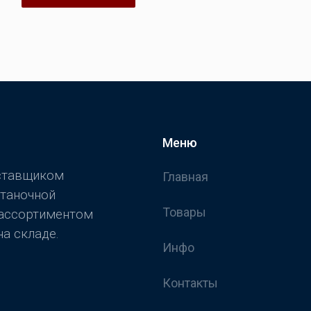
Меню
оставщиком
Главная
станочной
Товары
 ассортиментом
а складе.
Инфо
Контакты