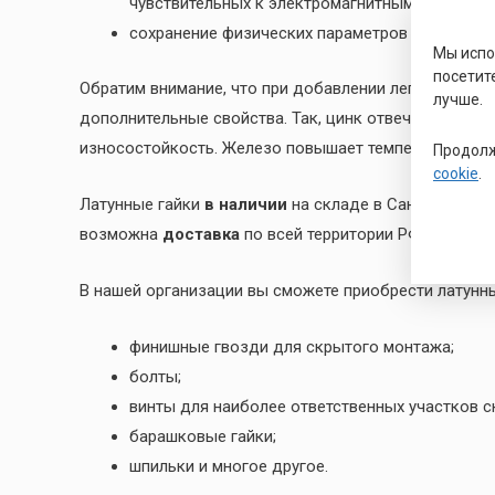
чувствительных к электромагнитным излучения
сохранение физических параметров при воздей
Мы исп
посетит
Обратим внимание, что при добавлении легирующих 
лучше.
дополнительные свойства. Так, цинк отвечает за по
износостойкость. Железо повышает температуру рек
Продолж
cookie
.
Латунные гайки
в наличии
на складе в Санкт-Петерб
возможна
доставка
по всей территории РФ. Гаранти
В нашей организации вы сможете приобрести латунн
финишные гвозди для скрытого монтажа;
болты;
винты для наиболее ответственных участков с
барашковые гайки;
шпильки и многое другое.