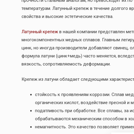
прочности стальным аналогам, но превосходят их по
температурам. Латунный крепеж в течение долгого 
свойства и высокие эстетические качества.
Латунный крепеж
в нашей компании представлен мети
многокомпонентных медных сплавов. Главным легир
цинк, но иногда производители добавляют свинец, ол
формула латуни (цинк+медь) часто меняется, вследст
вязкость, сопротивляемость деформации.
Крепеж из латуни обладает следующими характерист
стойкость к проявлениям коррозии. Сплав мед
органических кислот, воздействие пресной и 
податливость при обработке. Все сплавы, за и
обрабатываются механическим способом в хол
немагнитность. Это качество позволяет приме