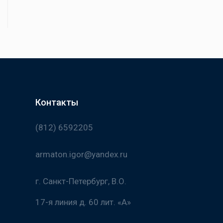
Контакты
(812) 6592205
armaton.igor@yandex.ru
г. Санкт-Петербург, В.О.
17-я линия д. 60 лит. «А»