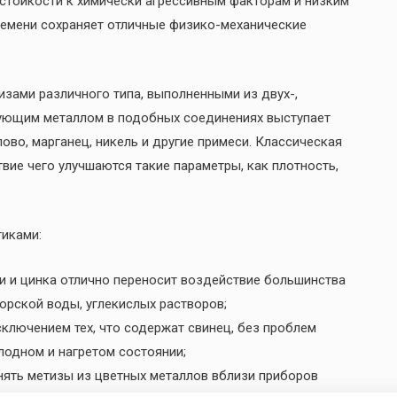
 стойкости к химически агрессивным факторам и низким
времени сохраняет отличные физико-механические
зами различного типа, выполненными из двух-,
ующим металлом в подобных соединениях выступает
ово, марганец, никель и другие примеси. Классическая
вие чего улучшаются такие параметры, как плотность,
иками:
и и цинка отлично переносит воздействие большинства
морской воды, углекислых растворов;
сключением тех, что содержат свинец, без проблем
одном и нагретом состоянии;
нять метизы из цветных металлов вблизи приборов