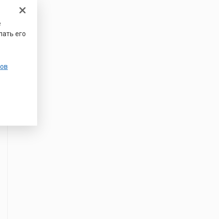
е
лать его
ов