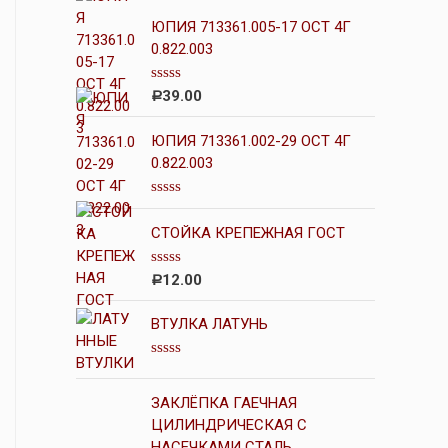
ЮПИЯ 713361.005-17 ОСТ 4Г
0.822.003
О
39.00
Р
ц
е
н
ЮПИЯ 713361.002-29 ОСТ 4Г
к
0.822.003
а
0
и
О
з
ц
5
СТОЙКА КРЕПЕЖНАЯ ГОСТ
е
н
к
О
12.00
Р
а
ц
0
е
и
н
ВТУЛКА ЛАТУНЬ
з
к
5
а
0
О
и
ц
з
е
ЗАКЛЁПКА ГАЕЧНАЯ
5
н
ЦИЛИНДРИЧЕСКАЯ С
к
а
НАСЕЧКАМИ СТАЛЬ