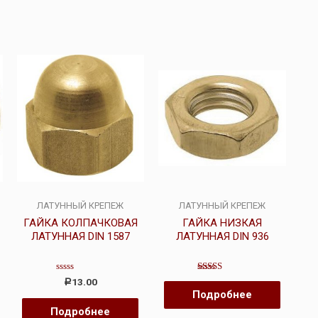
ЛАТУННЫЙ КРЕПЕЖ
ЛАТУННЫЙ КРЕПЕЖ
ГАЙКА КОЛПАЧКОВАЯ
ГАЙКА НИЗКАЯ
ЛАТУННАЯ DIN 1587
ЛАТУННАЯ DIN 936
Оценка
Оценка
13.00
Р
0
5.00
Подробнее
из
из 5
5
Подробнее