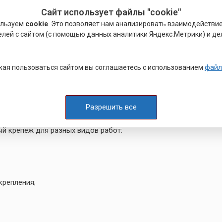
м;
Сайт использует файлы "cookie"
ствии низких температур.
ользуем
cookie
. Это позволяет нам анализировать взаимодействи
елей с сайтом (с помощью данных аналитики Яндекс.Метрики) и де
компонентов, изделия из латуни приобретают
вышение эластичности и прочности. Свинец снижает
ристаллизации.
ая пользоваться сайтом вы соглашаетесь с использованием
файл
урге,
цена
от 9 ₽
при оптовом заказе
,
я качества от производителя и оперативная
отгрузка.
Разрешить все
ый крепеж для разных видов работ:
крепления;