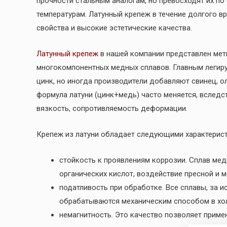
прочности стальным аналогам, но превосходят их по
температурам. Латунный крепеж в течение долгого 
свойства и высокие эстетические качества.
Латунный крепеж
в нашей компании представлен мети
многокомпонентных медных сплавов. Главным легир
цинк, но иногда производители добавляют свинец, ол
формула латуни (цинк+медь) часто меняется, вследст
вязкость, сопротивляемость деформации.
Крепеж из латуни обладает следующими характерист
стойкость к проявлениям коррозии. Сплав мед
органических кислот, воздействие пресной и 
податливость при обработке. Все сплавы, за и
обрабатываются механическим способом в хол
немагнитность. Это качество позволяет приме