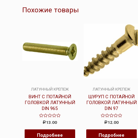
Похожие товары
ЛАТУННЫЙ КРЕПЕЖ
ЛАТУННЫЙ КРЕПЕЖ
ВИНТ С ПОТАЙНОЙ
ШУРУП С ПОТАЙНОЙ
ГОЛОВКОЙ ЛАТУННЫЙ
ГОЛОВКОЙ ЛАТУННЫЙ
DIN 965
DIN 97
Оценка
Оценка
13.00
12.00
Р
Р
0
0
из
из
5
5
Подробнее
Подробнее