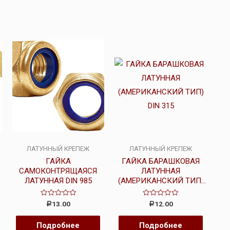
ЛАТУННЫЙ КРЕПЕЖ
ЛАТУННЫЙ КРЕПЕЖ
ГАЙКА
ГАЙКА БАРАШКОВАЯ
САМОКОНТРЯЩАЯСЯ
ЛАТУННАЯ
ЛАТУННАЯ DIN 985
(АМЕРИКАНСКИЙ ТИП)
DIN 315
Оценка
Оценка
13.00
12.00
Р
Р
0
0
из
из
5
5
Подробнее
Подробнее