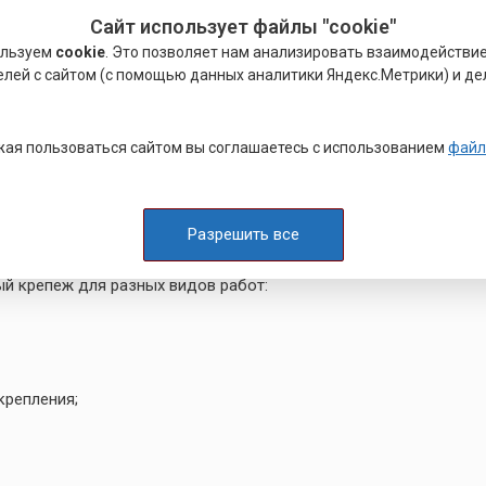
м;
Сайт использует файлы "cookie"
ствии низких температур.
ользуем
cookie
. Это позволяет нам анализировать взаимодействи
елей с сайтом (с помощью данных аналитики Яндекс.Метрики) и де
компонентов, изделия из латуни приобретают
вышение эластичности и прочности. Свинец снижает
ристаллизации.
ая пользоваться сайтом вы соглашаетесь с использованием
файл
урге,
цена
от 9 ₽
при оптовом заказе
,
я качества от производителя и оперативная
отгрузка.
Разрешить все
ый крепеж для разных видов работ:
крепления;