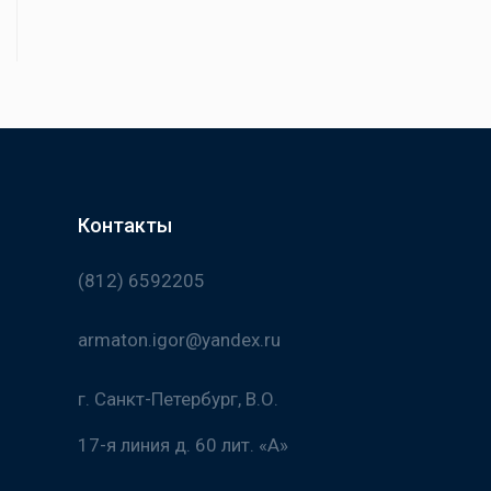
Контакты
(812) 6592205
armaton.igor@yandex.ru
г. Санкт-Петербург, В.О.
17-я линия д. 60 лит. «А»