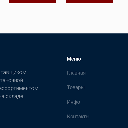
Меню
оставщиком
Главная
станочной
Товары
 ассортиментом
а складе.
Инфо
Контакты