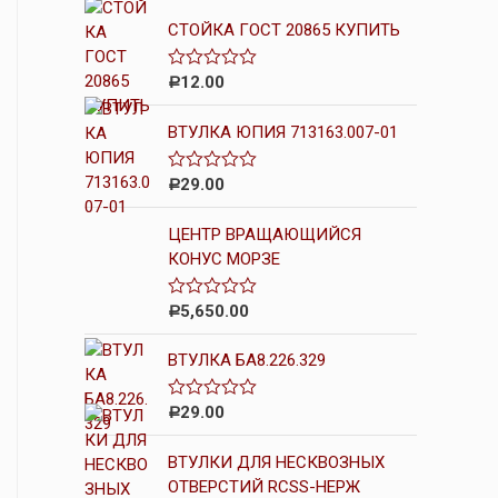
СТОЙКА ГОСТ 20865 КУПИТЬ
12.00
О
Р
ц
е
ВТУЛКА ЮПИЯ 713163.007-01
н
к
а
0
29.00
О
Р
и
ц
з
е
5
ЦЕНТР ВРАЩАЮЩИЙСЯ
н
к
КОНУС МОРЗЕ
а
0
и
5,650.00
О
Р
з
ц
5
е
ВТУЛКА БА8.226.329
н
к
а
0
29.00
О
Р
и
ц
з
е
5
ВТУЛКИ ДЛЯ НЕСКВОЗНЫХ
н
к
ОТВЕРСТИЙ RCSS-НЕРЖ
а