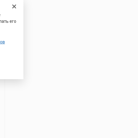
е
лать его
ов