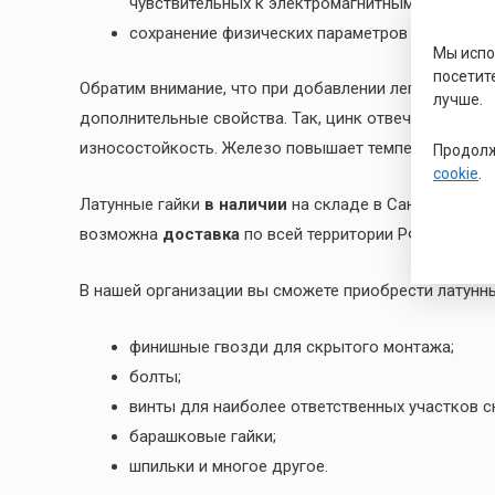
чувствительных к электромагнитным излучения
сохранение физических параметров при воздей
Мы исп
посетит
Обратим внимание, что при добавлении легирующих 
лучше.
дополнительные свойства. Так, цинк отвечает за по
износостойкость. Железо повышает температуру рек
Продолж
cookie
.
Латунные гайки
в наличии
на складе в Санкт-Петерб
возможна
доставка
по всей территории РФ. Гаранти
В нашей организации вы сможете приобрести латунн
финишные гвозди для скрытого монтажа;
болты;
винты для наиболее ответственных участков с
барашковые гайки;
шпильки и многое другое.