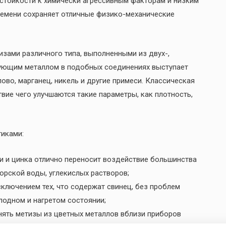
 стойкости к химически агрессивным факторам и низким
времени сохраняет отличные физико-механические
зами различного типа, выполненными из двух-,
ующим металлом в подобных соединениях выступает
ово, марганец, никель и другие примеси. Классическая
вие чего улучшаются такие параметры, как плотность,
иками:
и и цинка отлично переносит воздействие большинства
морской воды, углекислых растворов;
сключением тех, что содержат свинец, без проблем
одном и нагретом состоянии;
нять метизы из цветных металлов вблизи приборов