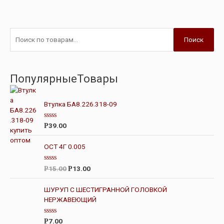
Поиск
ПопулярныеТовары
Втулка БА8.226.318-09
О
39.00
Р
ц
е
н
ОСТ 4Г 0.005
к
а
0
О
15.00
13.00
Р
Р
и
ц
з
е
5
н
ШУРУП С ШЕСТИГРАННОЙ ГОЛОВКОЙ
к
НЕРЖАВЕЮЩИЙ
а
0
и
з
О
7.00
Р