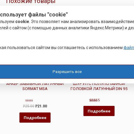
Похожие товары
использует файлы "cookie"
Распродажа!
ользуем
cookie
. Это позволяет нам анализировать взаимодействи
елей с сайтом (с помощью данных аналитики Яндекс.Метрики) и де
ая пользоваться сайтом вы соглашаетесь с использованием
файл
Разрешить все
ЛАТУННЫЙ КРЕПЕЖ
ЛАТУННЫЙ КРЕПЕЖ
АНКЕР ЗАБИВНОЙ ЛАТУННЫЙ
ШУРУП С ПОЛУПОТАЙНОЙ
SORMAT MSA
ГОЛОВКОЙ ЛАТУННЫЙ DIN 95
Оценка
Оценка
Р
25.00
Р
21.00
0
5.00
Подробнее
из
из 5
5
Подробнее