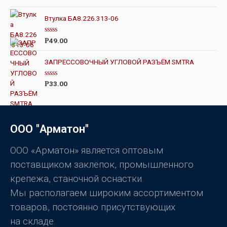
5
ц
е
н
Втулка БА8.226.313-06
к
а
0
О
49.00
Р
и
ц
з
е
5
н
ЗАПРЕССОВОЧНЫЙ УГЛОВОЙ РАЗЪЁМ SMTRA
к
а
0
О
33.00
Р
и
ц
з
е
5
н
к
а
0
ООО "Арматон"
и
з
5
ООО «Арматон» является оптовым
поставщиком заклёпок, промышленного
крепежа, станочной оснастки.
Мы располагаем широким ассортиментом
товаров, постоянно присутствующих
на складе.