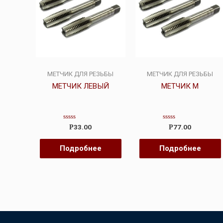
МЕТЧИК ДЛЯ РЕЗЬБЫ
МЕТЧИК ДЛЯ РЕЗЬБЫ
МЕТЧИК ЛЕВЫЙ
МЕТЧИК М
Оценка
Оценка
33.00
77.00
Р
Р
0
0
из
из
5
5
Подробнее
Подробнее