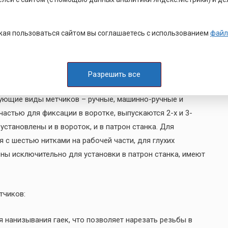
ти – это главный этап, т. к. при ошибке вы получите
из-за перегрузки. Для наиболее распространенной,
ая пользоваться сайтом вы соглашаетесь с использованием
файл
дена ниже. Для грубой оценки необходимо отнять от
 строго перпендикулярно к плоскости.
Разрешить все
ующие виды метчиков – ручные, машинно-ручные и
астью для фиксации в воротке, выпускаются 2-х и 3-
становлены и в вороток, и в патрон станка. Для
 с шестью нитками на рабочей части, для глухих
ны исключительно для установки в патрон станка, имеют
тчиков:
 нанизывания гаек, что позволяет нарезать резьбы в