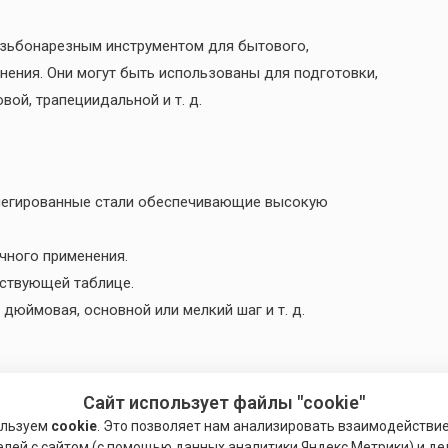
езьбонарезным инструментом для бытового,
ения. Они могут быть использованы для подготовки,
вой, трапециидальной и т. д.
 легированные стали обеспечивающие высокую
чного применения.
тствующей таблице.
дюймовая, основной или мелкий шаг и т. д.
Сайт использует файлы "cookie"
димо придерживаться следующих рекомендаций:
ользуем
cookie
. Это позволяет нам анализировать взаимодействи
елей с сайтом (с помощью данных аналитики Яндекс.Метрики) и де