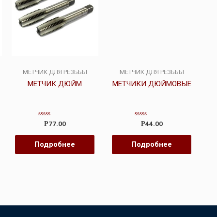
МЕТЧИК ДЛЯ РЕЗЬБЫ
МЕТЧИК ДЛЯ РЕЗЬБЫ
МЕТЧИК ДЮЙМ
МЕТЧИКИ ДЮЙМОВЫЕ
Оценка
Оценка
77.00
44.00
Р
Р
0
0
из
из
5
5
Подробнее
Подробнее