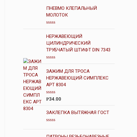
ПНЕВМО КЛЕПАЛЬНЫЙ
МОЛОТОК
О
ц
НЕРЖАВЕЮЩИЙ
е
н
ЦИЛИНДРИЧЕСКИЙ
к
ТРУБЧАТЫЙ ШТИФТ DIN 7343
а
0
и
О
з
ц
5
ЗАЖИМ ДЛЯ ТРОСА
е
н
НЕРЖАВЕЮЩИЙ СИМПЛЕКС
к
АРТ 8304
а
0
и
О
34.00
Р
з
ц
5
е
н
ЗАКЛЕПКА ВЫТЯЖНАЯ ГОСТ
к
а
0
О
и
ц
з
е
ПАТРОНЫ РЕЗЬБОНАРЕЗНЫЕ