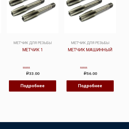
МЕТЧИК ДЛЯ РЕЗЬБЫ
МЕТЧИК ДЛЯ РЕЗЬБЫ
МЕТЧИК 1
МЕТЧИК МАШИННЫЙ
Оценка
Оценка
33.00
56.00
Р
Р
0
0
из
из
5
5
Подробнее
Подробнее