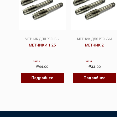
МЕТЧИК ДЛЯ РЕЗЬБЫ
МЕТЧИК ДЛЯ РЕЗЬБЫ
МЕТЧИКИ 1 25
МЕТЧИК 2
Оценка
Оценка
44.00
33.00
Р
Р
0
0
из
из
5
5
Подробнее
Подробнее