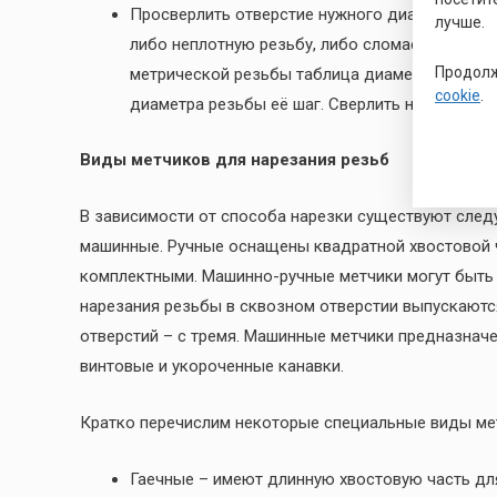
Просверлить отверстие нужного диаметра. По су
лучше.
либо неплотную резьбу, либо сломаете метчик 
Продолж
метрической резьбы таблица диаметров приве
cookie
.
диаметра резьбы её шаг. Сверлить необходимо
Виды метчиков для нарезания резьб
В зависимости от способа нарезки существуют след
машинные. Ручные оснащены квадратной хвостовой ч
комплектными. Машинно-ручные метчики могут быть у
нарезания резьбы в сквозном отверстии выпускаются
отверстий – с тремя. Машинные метчики предназначе
винтовые и укороченные канавки.
Кратко перечислим некоторые специальные виды ме
Гаечные – имеют длинную хвостовую часть для