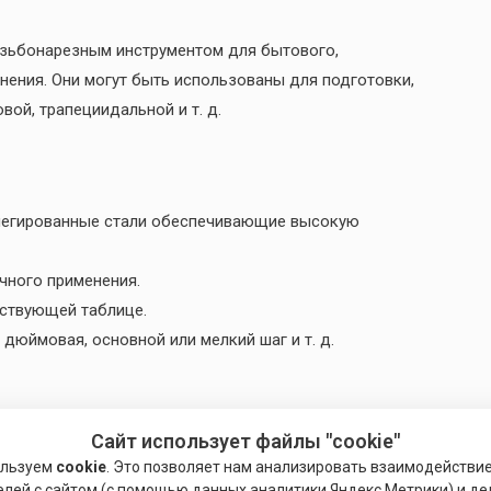
езьбонарезным инструментом для бытового,
ения. Они могут быть использованы для подготовки,
вой, трапециидальной и т. д.
 легированные стали обеспечивающие высокую
чного применения.
тствующей таблице.
дюймовая, основной или мелкий шаг и т. д.
Сайт использует файлы "cookie"
димо придерживаться следующих рекомендаций:
ользуем
cookie
. Это позволяет нам анализировать взаимодействи
елей с сайтом (с помощью данных аналитики Яндекс.Метрики) и де