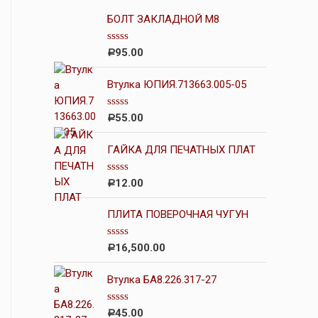
БОЛТ ЗАКЛАДНОЙ М8
О
95.00
Р
ц
е
н
Втулка ЮПИЯ.713663.005-05
к
а
0
О
55.00
Р
и
ц
з
е
5
н
ГАЙКА ДЛЯ ПЕЧАТНЫХ ПЛАТ
к
а
0
О
12.00
Р
и
ц
з
е
5
н
ПЛИТА ПОВЕРОЧНАЯ ЧУГУН
к
а
0
О
16,500.00
Р
и
ц
з
е
5
н
Втулка БА8.226.317-27
к
а
0
О
45.00
Р