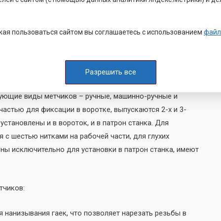
ти – это главный этап, т. к. при ошибке вы получите
из-за перегрузки. Для наиболее распространенной,
ая пользоваться сайтом вы соглашаетесь с использованием
файл
дена ниже. Для грубой оценки необходимо отнять от
 строго перпендикулярно к плоскости.
Разрешить все
ующие виды метчиков – ручные, машинно-ручные и
астью для фиксации в воротке, выпускаются 2-х и 3-
становлены и в вороток, и в патрон станка. Для
 с шестью нитками на рабочей части, для глухих
ны исключительно для установки в патрон станка, имеют
тчиков:
 нанизывания гаек, что позволяет нарезать резьбы в