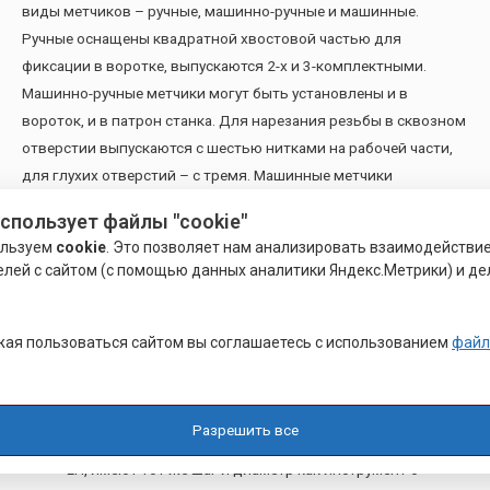
виды метчиков – ручные, машинно-ручные и машинные.
Ручные оснащены квадратной хвостовой частью для
фиксации в воротке, выпускаются 2-х и 3-комплектными.
Машинно-ручные метчики могут быть установлены и в
вороток, и в патрон станка. Для нарезания резьбы в сквозном
отверстии выпускаются с шестью нитками на рабочей части,
для глухих отверстий – с тремя. Машинные метчики
предназначены исключительно для установки в патрон
использует файлы "cookie"
станка, имеют винтовые и укороченные канавки.
ользуем
cookie
. Это позволяет нам анализировать взаимодействи
елей с сайтом (с помощью данных аналитики Яндекс.Метрики) и де
Кратко перечислим некоторые специальные виды метчиков:
Гаечные – имеют длинную хвостовую часть для
ая пользоваться сайтом вы соглашаетесь с использованием
файл
нанизывания гаек, что позволяет нарезать резьбы в
нескольких изделиях без выворачивания инструмента.
Предназначены для машинной нарезки.
Разрешить все
Метчики для левой резьбы – обозначаются литерами
LH, имеют тот же шаг и диаметр как инструмент с