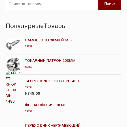
Поиск
ПопулярныеТовары
САМОРЕЗ НЕРЖАВЕЙКА 6
О
ц
е
ТОКАРНЫЙ ПАТРОН 200ММ
н
к
а
О
0
ц
и
е
ТАЛРЕП КРЮК КРЮК DIN 1480
з
н
5
к
а
О
345.00
Р
0
ц
и
е
з
н
ФРЕЗА СФЕРИЧЕСКАЯ
5
к
а
0
О
и
ц
з
е
ПЕРЕХОДНИК НЕРЖАВЕЮЩИЙ
5