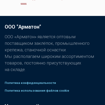
н
к
а
О
0
ц
и
е
з
н
5
к
а
ООО "Арматон"
0
и
з
5
ООО «Арматон» является оптовым
поставщиком заклёпок, промышленного
крепежа, станочной оснастки.
Мы располагаем широким ассортиментом
товаров, постоянно присутствующих
на складе.
Политика конфиденциальности
Политика использования файлов cookie