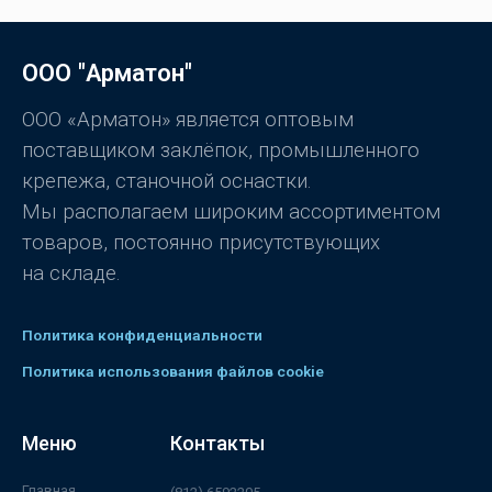
5
ц
е
н
к
ООО "Арматон"
а
0
и
з
ООО «Арматон» является оптовым
5
поставщиком заклёпок, промышленного
крепежа, станочной оснастки.
Мы располагаем широким ассортиментом
товаров, постоянно присутствующих
на складе.
Политика конфиденциальности
Политика использования файлов cookie
Меню
Контакты
Главная