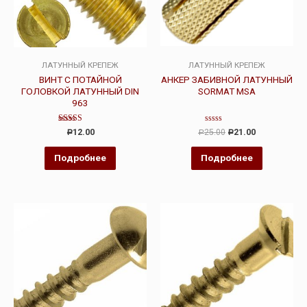
ЛАТУННЫЙ КРЕПЕЖ
ЛАТУННЫЙ КРЕПЕЖ
ВИНТ С ПОТАЙНОЙ
АНКЕР ЗАБИВНОЙ ЛАТУННЫЙ
ГОЛОВКОЙ ЛАТУННЫЙ DIN
SORMAT MSA
963
Оценка
Оценка
12.00
25.00
21.00
Р
Р
Р
4.00
0
из 5
из
5
Подробнее
Подробнее