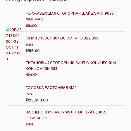
НЕРЖАВЕЮЩАЯ СТОПОРНАЯ ШАЙБА ART 9093
ФОРМА S
Оценка
5.00
из 5
ЮПИЯ 713361.004-38 ОСТ 4Г 0.822.003
О
55.00
Р
ц
е
н
ТИТАНОВЫЙ СТОПОРНЫЙ ВИНТ С КОНИЧЕСКИМ
к
КОНЦОМ DIN 553
а
0
и
з
Оценка
5
4.50
из 5
ГОЛОВКА РАСТОЧНАЯ КМ4
О
23,450.00
Р
ц
е
н
ЗАКЛЕПОЧНИК АККУМУЛЯТОРНЫЙ GESIPA
к
POWERBIRD
а
0
и
з
О