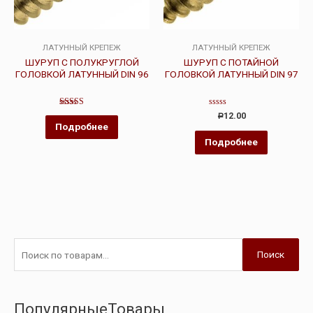
ЛАТУННЫЙ КРЕПЕЖ
ЛАТУННЫЙ КРЕПЕЖ
ШУРУП С ПОЛУКРУГЛОЙ
ШУРУП С ПОТАЙНОЙ
ГОЛОВКОЙ ЛАТУННЫЙ DIN 96
ГОЛОВКОЙ ЛАТУННЫЙ DIN 97
Оценка
Оценка
12.00
Р
4.00
0
Подробнее
из 5
из
5
Подробнее
Поиск
ПопулярныеТовары