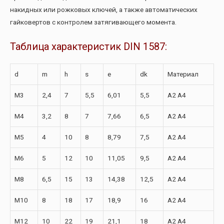
накидных или рожковых ключей, а также автоматических
гайковертов с контролем затягивающего момента.
Таблица характеристик DIN 1587:
d
m
h
s
e
dk
Материал
M3
2,4
7
5,5
6,01
5,5
A2 A4
M4
3,2
8
7
7,66
6,5
A2 A4
M5
4
10
8
8,79
7,5
A2 A4
M6
5
12
10
11,05
9,5
A2 A4
M8
6,5
15
13
14,38
12,5
A2 A4
M10
8
18
17
18,9
16
A2 A4
M12
10
22
19
21,1
18
A2 A4