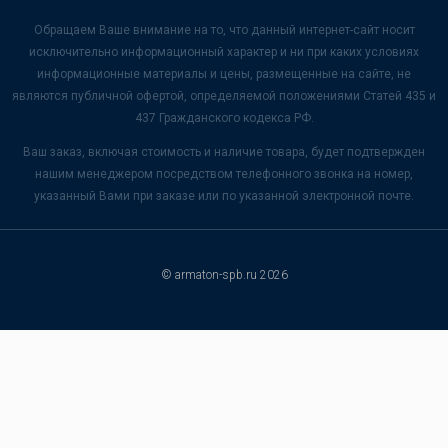
Обращаем Ваше внимание на то, что данный интернет-сайт носит
исключительно информационный характер и ни при каких условиях
информационные материалы и цены, размещенные на сайте, не
являются публичной офертой, определяемой положениями Статей 435 и
437 Гражданского кодекса РФ.
Ваш заказ, включая стоимость и наличие товара, будет подтвержден
нашим менеджером посредством телефонного звонка на номер,
указанный Вами при заказе или по указанной электронной почте.
© armaton-spb.ru 2026