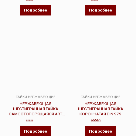
Оценка
Оценка
0
0
Подробнее
Подробнее
из
из
5
5
ГАЙКИ НЕРЖАВЕЮЩИЕ
ГАЙКИ НЕРЖАВЕЮЩИЕ
НЕРЖАВЕЮЩАЯ
НЕРЖАВЕЮЩАЯ
ШЕСТИГРАННАЯ ГАЙКА
ШЕСТИГРАННАЯ ГАЙКА
САМОСТОПОРЯЩАЯСЯ ART
КОРОНЧАТАЯ DIN 979
980
Оценка
Оценка
0
3.00
Подробнее
Подробнее
из
из 5
5