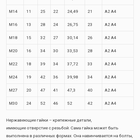
M14
11
25
22
24,49
21
A2 A4
M16
13
28
24
26,75
23
A2 A4
M18
15
32
27
30,14
26
A2 A4
M20
16
34
30
33,53
28
A2 A4
M22
18
39
34
37,72
33
A2 A4
M24
19
42
36
39,98
34
A2 A4
M27
20
47
41
47,3
40
A2 A4
M30
24
52
46
52
42
A2 A4
Нержавеющие гайки – крепежные детали,
имеющие отверстие с резьбой. Сама гайка может быть
выполнена в различных формах. Она навинчивается на болты,