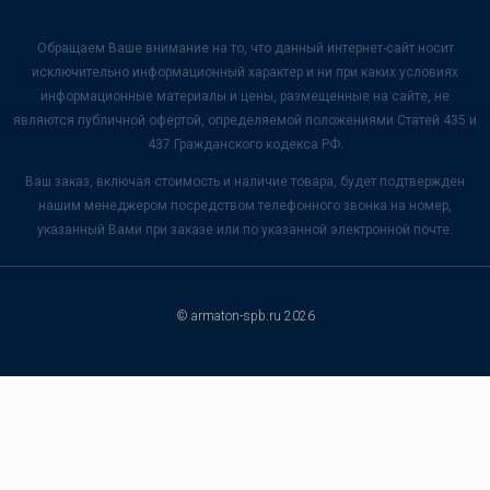
Обращаем Ваше внимание на то, что данный интернет-сайт носит
исключительно информационный характер и ни при каких условиях
информационные материалы и цены, размещенные на сайте, не
являются публичной офертой, определяемой положениями Статей 435 и
437 Гражданского кодекса РФ.
Ваш заказ, включая стоимость и наличие товара, будет подтвержден
нашим менеджером посредством телефонного звонка на номер,
указанный Вами при заказе или по указанной электронной почте.
© armaton-spb.ru 2026