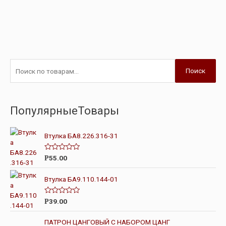
Поиск
ПопулярныеТовары
Втулка БА8.226.316-31
О
55.00
Р
ц
е
н
Втулка БА9.110.144-01
к
а
0
О
39.00
Р
и
ц
з
е
5
н
ПАТРОН ЦАНГОВЫЙ С НАБОРОМ ЦАНГ