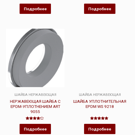
Оценка
Оценка
0
0
Подробнее
Подробнее
из
из
5
5
ШАЙБА НЕРЖАВЕЮЩАЯ
ШАЙБА НЕРЖАВЕЮЩАЯ
НЕРЖАВЕЮЩАЯ ШАЙБА С
ШАЙБА УПЛОТНИТЕЛЬНАЯ
EPDM-УПЛОТНЕНИЕМ ART
EPDM WS 9218
9055
Оценка
Оценка
4.00
5.00
Подробнее
Подробнее
из 5
из 5