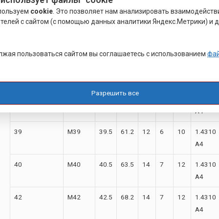
27
M27
27.5
43
10
5
7
1.4310
пользуем
cookie
. Это позволяет нам анализировать взаимодейств
А4
телей с сайтом (с помощью данных аналитики Яндекс.Метрики) и д
30
M30
30.5
48.2
12
6
8
1.4310
А4
лжая пользоваться сайтом вы соглашаетесь с использованием
фа
33
M33
33.5
55.2
12
6
10
1.4310
А4
Разрешить все
36
M36
36.5
58.2
12
6
10
1.4310
А4
39
M39
39.5
61.2
12
6
10
1.4310
А4
40
M40
40.5
63.5
14
7
12
1.4310
А4
42
M42
42.5
68.2
14
7
12
1.4310
А4