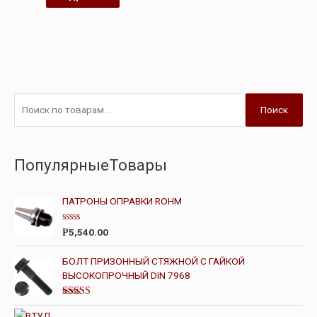
Поиск
ПопулярныеТовары
ПАТРОНЫ ОПРАВКИ ROHM
О
5,540.00
Р
ц
е
н
БОЛТ ПРИЗОННЫЙ СТЯЖНОЙ С ГАЙКОЙ
к
ВЫСОКОПРОЧНЫЙ DIN 7968
а
0
и
з
Оценка
5
4.00
из 5