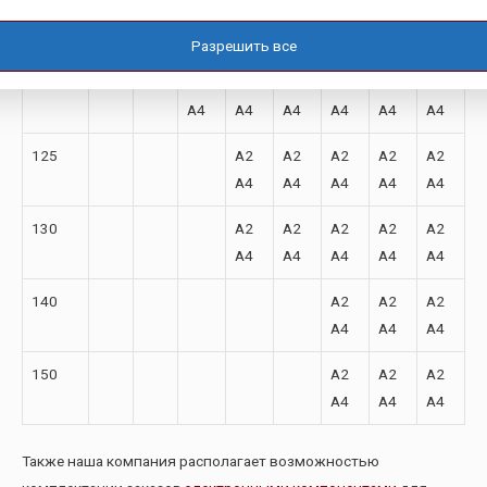
110
A2
A2
A2
A2
A2
A2
A4
A4
A4
A4
A4
A4
Разрешить все
120
A2
A2
A2
A2
A2
A2
A4
A4
A4
A4
A4
A4
125
A2
A2
A2
A2
A2
A4
A4
A4
A4
A4
130
A2
A2
A2
A2
A2
A4
A4
A4
A4
A4
140
A2
A2
A2
A4
A4
A4
150
A2
A2
A2
A4
A4
A4
Также наша компания располагает возможностью