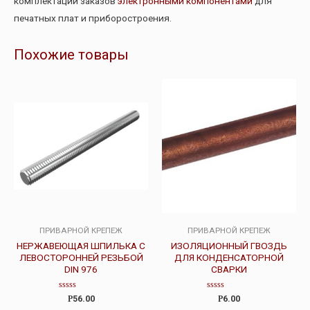
комплектации заказов
электронными компонентами
для
печатных плат и приборостроения.
Похожие товары
ПРИВАРНОЙ КРЕПЕЖ
ПРИВАРНОЙ КРЕПЕЖ
НЕРЖАВЕЮЩАЯ ШПИЛЬКА С
ИЗОЛЯЦИОННЫЙ ГВОЗДЬ
ЛЕВОСТОРОННЕЙ РЕЗЬБОЙ
ДЛЯ КОНДЕНСАТОРНОЙ
DIN 976
СВАРКИ
Оценка
Оценка
Р
56.00
Р
6.00
0
0