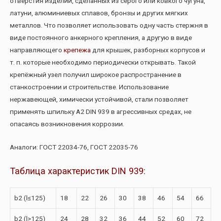
отверстия изделий, сделанных из серого или ковкого чугуна,
латуни, алюминиевых сплавов, бронзы и других мягких
металлов. Что позволяет использовать одну часть стержня в
виде постоянного анкерного крепления, а другую в виде
направляющего
крепежа
для крышек, разборных корпусов и
т. п. которые необходимо периодически открывать. Такой
крепёжный узел получил широкое распространение в
станкостроении и строительстве. Использование
нержавеющей, химически устойчивой, стали позволяет
применять шпильку А2 DIN 939 в агрессивных средах, не
опасаясь возникновения коррозии.
Аналоги: ГОСТ 22034-76, ГОСТ 22035-76
Таблица характеристик DIN 939:
b2 (l≤125)
18
22
26
30
38
46
54
66
b2 (l>125)
24
28
32
36
44
52
60
72