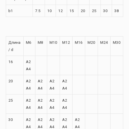
b1
7.5
10
12
15
20
25
30
38
Длина
M6
M8
M10
M12
M16
M20
M24
M30
/ d
16
A2
A4
20
A2
A2
A2
A2
A4
A4
A4
A4
25
A2
A2
A2
A2
A4
A4
A4
A4
30
A2
A2
A2
A2
A2
A4
A4
A4
A4
A4