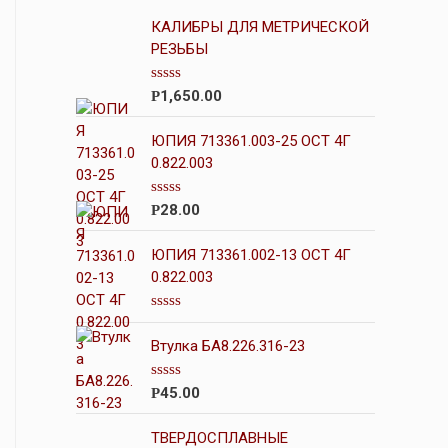
КАЛИБРЫ ДЛЯ МЕТРИЧЕСКОЙ
РЕЗЬБЫ
О
1,650.00
Р
ц
е
н
ЮПИЯ 713361.003-25 ОСТ 4Г
к
0.822.003
а
0
и
О
28.00
Р
з
ц
5
е
н
ЮПИЯ 713361.002-13 ОСТ 4Г
к
0.822.003
а
0
и
О
з
ц
5
Втулка БА8.226.316-23
е
н
к
О
45.00
Р
а
ц
0
е
и
н
ТВЕРДОСПЛАВНЫЕ
з