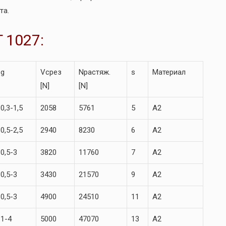
та.
 1027:
g
Vсрез
Nрастяж.
s
Материал
[N]
[N]
0,3-1,5
2058
5761
5
A2
0,5-2,5
2940
8230
6
A2
0,5-3
3820
11760
7
A2
0,5-3
3430
21570
9
A2
0,5-3
4900
24510
11
A2
1-4
5000
47070
13
A2