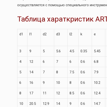
осуществляется с помощью специального инструмен
Таблица хараткристик ART
d1
l1
d2
d3
l2
k
e
3
9
5
5.6
4.5
0.35
5.45
4
12
6
7
6
0.6
6.8
5
14
7
8
7.5
0.6
7.9
6
16
9
10
8
0.6
10.2
8
17
11
12
8.5
0.6
12.4
10
20.5
12.9
14
9
0.6
14.7