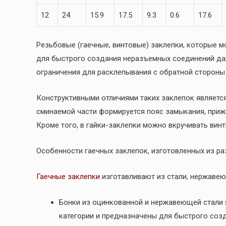
12
24
15.9
17.5
9.3
0.6
17.6
Резьбовые (гаечные, винтовые) заклепки, которые м
для быстрого создания неразъемных соединений даж
ограничения для расклепывания с обратной стороны
Конструктивными отличиями таких заклепок является
сминаемой части формируется пояс замыкания, при
Кроме того, в гайки-заклепки можно вкручивать вин
Особенности гаечных заклепок, изготовленных из р
Гаечные заклепки
изготавливают из стали, нержавею
Бонки из оцинкованной и нержавеющей стали
категории и предназначены для быстрого соз