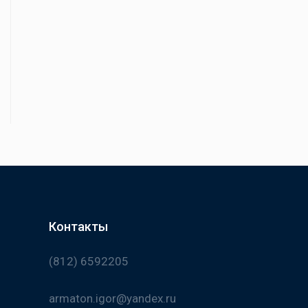
Контакты
(812) 6592205
armaton.igor@yandex.ru