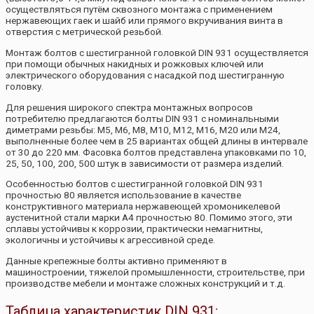
осуществляться путём сквозного монтажа с применением
нержавеющих гаек и шайб или прямого вкручивания винта в
отверстия с метрической резьбой.
Монтаж болтов с шестигранной головкой DIN 931 осуществляется
при помощи обычных накидных и рожковых ключей или
электрического оборудования с насадкой под шестигранную
головку.
Для решения широкого спектра монтажных вопросов
потребителю предлагаются болты DIN 931 с номинальными
диметрами резьбы: М5, М6, М8, М10, М12, М16, М20 или М24,
выполненные более чем в 25 вариантах общей длины в интервале
от 30 до 220 мм. Фасовка болтов представлена упаковками по 10,
25, 50, 100, 200, 500 штук в зависимости от размера изделий.
Особенностью болтов с шестигранной головкой DIN 931
прочностью 80 является использование в качестве
конструктивного материала нержавеющей хромоникелевой
аустенитной стали марки А4 прочностью 80. Помимо этого, эти
сплавы устойчивы к коррозии, практически немагнитны,
экологичны и устойчивы к агрессивной среде.
Данные крепежные болты активно применяют в
машиностроении, тяжелой промышленности, строительстве, при
производстве мебели и монтаже сложных конструкций и т.д.
Таблица характеристик DIN 931: