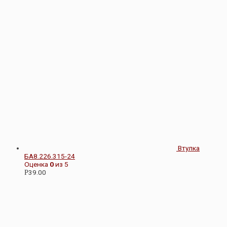
Втулка
БА8.226.315-24
Оценка
0
из 5
39.00
Р