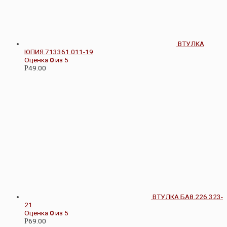
ВТУЛКА
ЮПИЯ.713361.011-19
Оценка
0
из 5
49.00
Р
ВТУЛКА БА8.226.323-
21
Оценка
0
из 5
69.00
Р