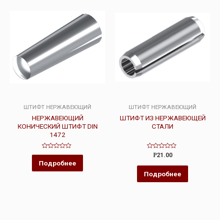
ШТИФТ НЕРЖАВЕЮЩИЙ
ШТИФТ НЕРЖАВЕЮЩИЙ
НЕРЖАВЕЮЩИЙ
ШТИФТ ИЗ НЕРЖАВЕЮЩЕЙ
КОНИЧЕСКИЙ ШТИФТ DIN
СТАЛИ
1472
Оценка
Оценка
Р
21.00
0
0
Подробнее
из
из
5
5
Подробнее