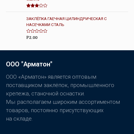
0
и
з
Оценк
5
а
3.00
ЗАКЛЁПКА ГАЕЧНАЯ ЦИЛИНДРИЧЕСКАЯ С
из 5
НАСЕЧКАМИ СТАЛЬ
О
2.00
Р
ц
е
н
к
а
0
ООО "Арматон"
и
з
5
ООО «Арматон» является оптовым
поставщиком заклёпок, промышленного
крепежа, станочной оснастки.
Мы располагаем широким ассортиментом
товаров, постоянно присутствующих
на складе.