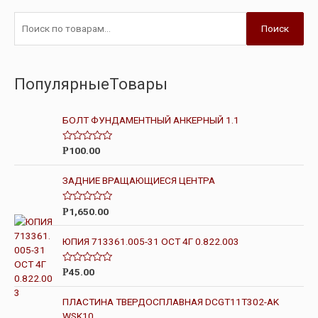
Поиск
ПопулярныеТовары
БОЛТ ФУНДАМЕНТНЫЙ АНКЕРНЫЙ 1.1
О
100.00
Р
ц
е
н
ЗАДНИЕ ВРАЩАЮЩИЕСЯ ЦЕНТРА
к
а
0
О
1,650.00
Р
и
ц
з
е
5
н
ЮПИЯ 713361.005-31 ОСТ 4Г 0.822.003
к
а
0
О
45.00
Р
и
ц
з
е
5
н
ПЛАСТИНА ТВЕРДОСПЛАВНАЯ DCGT11T302-AK
к
WSK10
а