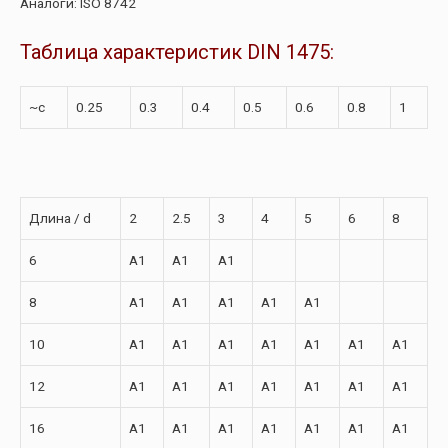
Аналоги: ISO 8742
Таблица характеристик DIN 1475:
~c
0.25
0.3
0.4
0.5
0.6
0.8
1
Длина / d
2
2.5
3
4
5
6
8
6
A1
A1
A1
8
A1
A1
A1
A1
A1
10
A1
A1
A1
A1
A1
A1
A1
12
A1
A1
A1
A1
A1
A1
A1
16
A1
A1
A1
A1
A1
A1
A1