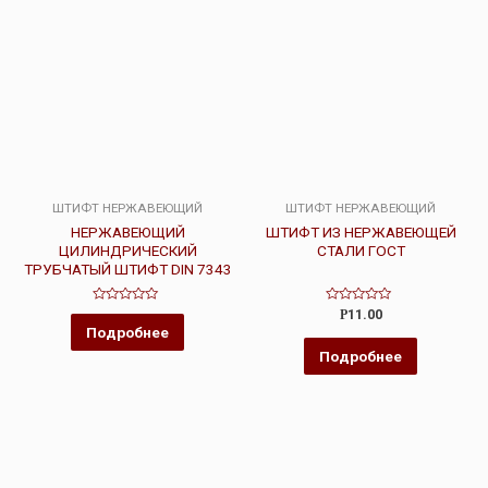
ШТИФТ НЕРЖАВЕЮЩИЙ
ШТИФТ НЕРЖАВЕЮЩИЙ
НЕРЖАВЕЮЩИЙ
ШТИФТ ИЗ НЕРЖАВЕЮЩЕЙ
ЦИЛИНДРИЧЕСКИЙ
СТАЛИ ГОСТ
ТРУБЧАТЫЙ ШТИФТ DIN 7343
Оценка
Оценка
Р
11.00
0
0
Подробнее
из
из
5
5
Подробнее