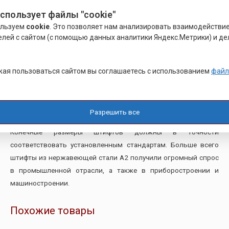
использует файлы "cookie"
На производстве используется только качественная сталь,
ользуем
cookie
. Это позволяет нам анализировать взаимодействи
закаленные штифты – из легированных либо углеродистых
елей с сайтом (с помощью данных аналитики Яндекс.Метрики) и де
сталей со специальным антикоррозийным покрытием:
фосфатным, окисным, пропитывание маслом. По форме
различают две группы: конической и цилиндрической формы.
ая пользоваться сайтом вы соглашаетесь с использованием
файл
В этом случае, именно конические крепежные детали
считаются более универсальными и подлежат многократному
использованию.
Разрешить все
Конечные размеры штифтов должны в точности
соответствовать установленным стандартам. Больше всего
штифты из нержавеющей стали А2 получили огромный спрос
в промышленной отрасли, а также в приборостроении и
машиностроении.
Похожие товары