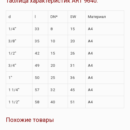
Таблица характеристик ART 9640:
d
l
DN*
SW
Материал
1/4″
33
8
15
A4
3/8″
35
10
20
A4
1/2″
42
15
26
A4
3/4″
49
20
31
A4
1″
50
25
36
A4
1 1/4″
57
32
45
A4
1 1/2″
58
40
51
A4
Похожие товары