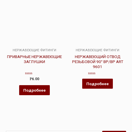
НЕРЖАВЕЮЩИЕ ФИТИНГИ
НЕРЖАВЕЮЩИЕ ФИТИНГИ
ПРИВАРНЫЕ НЕРЖАВЕЮЩИЕ
НЕРЖАВЕЮЩИЙ ОТВОД
ЗАГЛУШКИ
РЕЗЬБОВОЙ 90° ВР/ВР ART
9601
Оценка
Оценка
Р
6.00
0
0
Подробнее
из
из
5
5
Подробнее