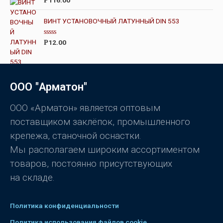
Р
и
ц
з
е
5
н
ВИНТ УСТАНОВОЧНЫЙ ЛАТУННЫЙ DIN 553
к
а
0
О
12.00
Р
и
ц
з
е
5
н
к
а
0
ООО "Арматон"
и
з
5
ООО «Арматон» является оптовым
поставщиком заклёпок, промышленного
крепежа, станочной оснастки.
Мы располагаем широким ассортиментом
товаров, постоянно присутствующих
на складе.
Политика конфиденциальности
Политика использования файлов cookie