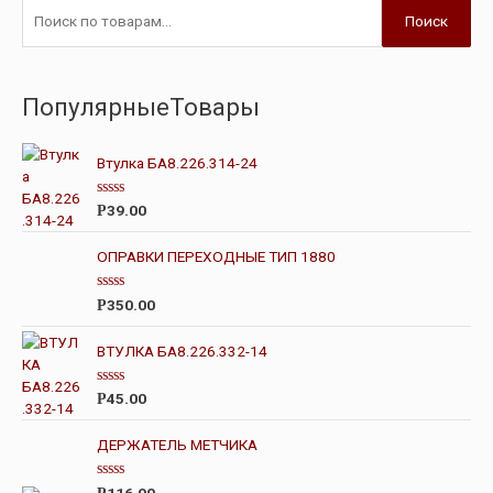
Поиск
ПопулярныеТовары
Втулка БА8.226.314-24
О
39.00
Р
ц
е
н
ОПРАВКИ ПЕРЕХОДНЫЕ ТИП 1880
к
а
0
О
350.00
Р
и
ц
з
е
5
н
ВТУЛКА БА8.226.332-14
к
а
0
О
45.00
Р
и
ц
з
е
5
н
ДЕРЖАТЕЛЬ МЕТЧИКА
к
а
0
О
116.00