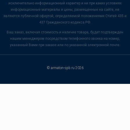
исключительно информационный характер и ни при каких условиях
информационные материалы и цены, размещенные на сайте, не
являются публичной офертой, определяемой положениями Статей 435 и
437 Гражданского кодекса РФ.
Ваш заказ, включая стоимость и наличие товара, будет подтвержден
нашим менеджером посредством телефонного звонка на номер,
указанный Вами при заказе или по указанной электронной почте.
© armaton-spb.ru 2026