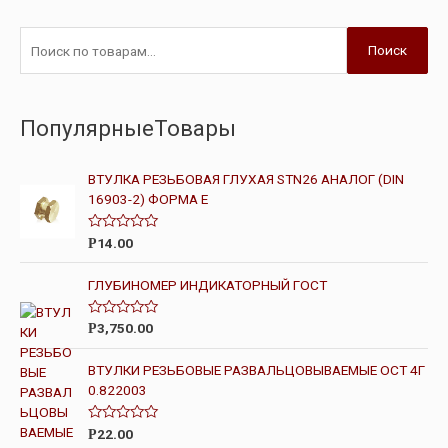
Поиск
ПопулярныеТовары
ВТУЛКА РЕЗЬБОВАЯ ГЛУХАЯ STN26 АНАЛОГ (DIN
16903-2) ФОРМА Е
О
14.00
Р
ц
е
н
ГЛУБИНОМЕР ИНДИКАТОРНЫЙ ГОСТ
к
а
0
О
3,750.00
Р
и
ц
з
е
5
н
ВТУЛКИ РЕЗЬБОВЫЕ РАЗВАЛЬЦОВЫВАЕМЫЕ ОСТ 4Г
к
0.822003
а
0
и
з
О
22.00
Р
5
ц