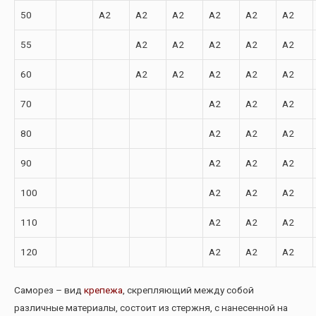
50
A2
A2
A2
A2
A2
A2
55
A2
A2
A2
A2
A2
60
A2
A2
A2
A2
A2
70
A2
A2
A2
80
A2
A2
A2
90
A2
A2
A2
100
A2
A2
A2
110
A2
A2
A2
120
A2
A2
A2
Саморез – вид
крепежа
, скрепляющий между собой
различные материалы, состоит из стержня, с нанесенной на