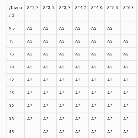
Длина
ST2,9
ST3,5
ST3,9
ST4,2
ST4,8
ST5,5
ST6,3
/ d
9.5
A2
A2
A2
A2
A2
A2
13
A2
A2
A2
A2
A2
A2
A2
16
A2
A2
A2
A2
A2
A2
A2
19
A2
A2
A2
A2
A2
A2
A2
22
A2
A2
A2
A2
A2
A2
A2
25
A2
A2
A2
A2
A2
A2
A2
32
A2
A2
A2
A2
A2
A2
A2
38
A2
A2
A2
A2
A2
A2
A2
45
A2
A2
A2
A2
A2
A2