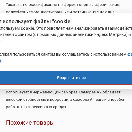
Также есть классификация по форме головок: сферические,
полусферические, шестигранные и потайные. И еще одна
классификация делит саморезы на различные типы исходя из
т использует файлы "cookie"
размера резьбы.
спользуем
cookie
. Это позволяет нам анализировать взаимодейст
Саморезы могут быть изготовлены из разных материалов.
ителей с сайтом (с помощью данных аналитики Яндекс.Метрики) и 
.
Наиболее популярным является нержавеющий саморез.
Саморез А2 и саморез А4 изготовлены из нержавеющей стали
олжая пользоваться сайтом вы соглашаетесь с использованием
ф
марок А2 и А4 соответственно.
e
.
Саморезы из нержавейки применяются во многих видах
промышленности, но в основном в строительстве. Иногда к
Разрешить все
ним предъявляются особые требования. Поэтому чаще всего
используется нержавеющий саморез. Саморез А2 обладает
высокой стойкостью к коррозии, а саморез А4 еще и способен
работать в агрессивных средах.
Похожие товары