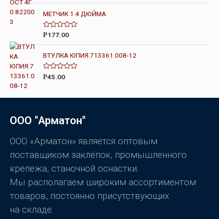
е
н
МЕТЧИК 1 4 ДЮЙМА
к
а
0
О
177.00
Р
и
ц
з
е
5
н
ВТУЛКА ЮПИЯ.713361.008-12
к
а
0
О
45.00
Р
и
ц
з
е
5
н
к
а
0
ООО "Арматон"
и
з
5
ООО «Арматон» является оптовым
поставщиком заклёпок, промышленного
крепежа, станочной оснастки.
Мы располагаем широким ассортиментом
товаров, постоянно присутствующих
на складе.