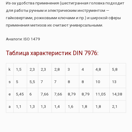
Из-за удобства применения (шестигранная головка подходит
для работы ручным и электрическим инструментом —
гайковертами, рожковыми ключами и пр.) и широкой сферы
применения метизов их считают универсальными.
Аналоги: ISO 1479
Таблица характеристик DIN 7976:
k
1,5
2,3
2,3
2,8
3
4
4,8
5,8
s
5
5,5
7
7
8
8
10
13
e
5,45
6
7,66
7,66
8,79
8,79
11,05
14,38
a
1,1
1,3
1,3
1,4
1,6
1,8
1,8
2,1