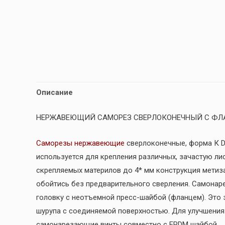
Описание
НЕРЖАВЕЮЩИЙ САМОРЕЗ СВЕРЛОКОНЕЧНЫЙ С ФЛА
Саморезы нержавеющие
сверлоконечные, форма К DI
используется для крепления различных, зачастую ли
скрепляемых материлов до 4* мм конструкция метиза
обойтись без предварительного сверления. Самона
головку с неотъемной пресс-шайбой (фланцем). Это
шурупа с соединяемой поверхностью. Для улучшения
самонарезающие винты совместно с EPDM шайбой.