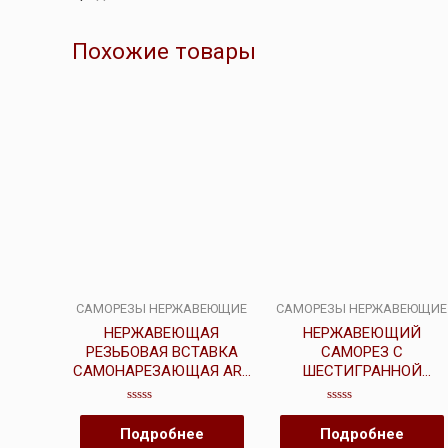
Похожие товары
САМОРЕЗЫ НЕРЖАВЕЮЩИЕ
САМОРЕЗЫ НЕРЖАВЕЮЩИЕ
НЕРЖАВЕЮЩАЯ
НЕРЖАВЕЮЩИЙ
РЕЗЬБОВАЯ ВСТАВКА
САМОРЕЗ С
САМОНАРЕЗАЮЩАЯ ART
ШЕСТИГРАННОЙ
9058
ГОЛОВКОЙ ART 9230
Оценка
Оценка
0
0
Подробнее
Подробнее
из
из