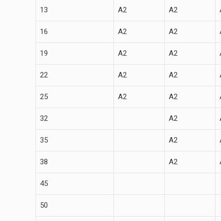
13
A2
A2
16
A2
A2
19
A2
A2
22
A2
A2
25
A2
A2
32
A2
35
A2
38
A2
45
50