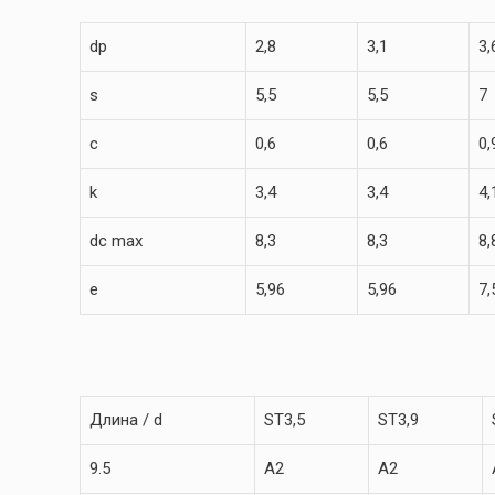
dp
2,8
3,1
3,
s
5,5
5,5
7
c
0,6
0,6
0,
k
3,4
3,4
4,
dc max
8,3
8,3
8,
e
5,96
5,96
7,
Длина / d
ST3,5
ST3,9
9.5
A2
A2