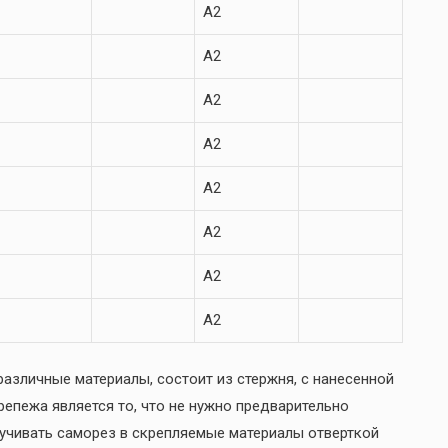
A2
A2
A2
A2
A2
A2
A2
A2
азличные материалы, состоит из стержня, с нанесенной
репежа является то, что не нужно предварительно
ручивать саморез в скрепляемые материалы отверткой