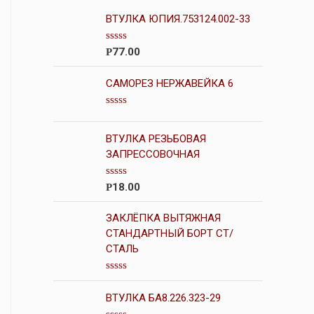
ВТУЛКА ЮПИЯ.753124.002-33
О
77.00
Р
ц
е
н
САМОРЕЗ НЕРЖАВЕЙКА 6
к
а
0
О
и
ц
з
е
ВТУЛКА РЕЗЬБОВАЯ
5
н
ЗАПРЕССОВОЧНАЯ
к
а
0
О
18.00
Р
и
ц
з
е
5
н
ЗАКЛЁПКА ВЫТЯЖНАЯ
к
СТАНДАРТНЫЙ БОРТ СТ/
а
СТАЛЬ
0
и
з
5
О
ц
ВТУЛКА БА8.226.323-29
е
н