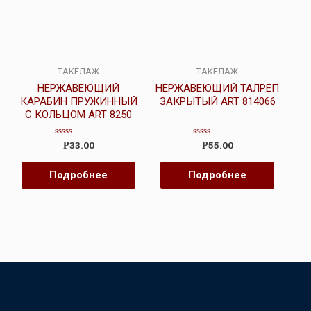
ТАКЕЛАЖ
ТАКЕЛАЖ
НЕРЖАВЕЮЩИЙ
НЕРЖАВЕЮЩИЙ ТАЛРЕП
КАРАБИН ПРУЖИННЫЙ
ЗАКРЫТЫЙ ART 814066
С КОЛЬЦОМ ART 8250
Оценка
Оценка
33.00
55.00
Р
Р
0
0
из
из
5
5
Подробнее
Подробнее