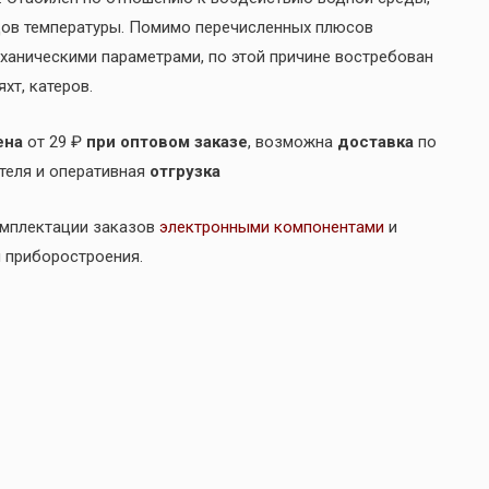
дов температуры. Помимо перечисленных плюсов
аническими параметрами, по этой причине востребован
хт, катеров.
ена
от 29 ₽
при оптовом заказе
, возможна
доставка
по
ителя и оперативная
отгрузка
омплектации заказов
электронными компонентами
и
и приборостроения.