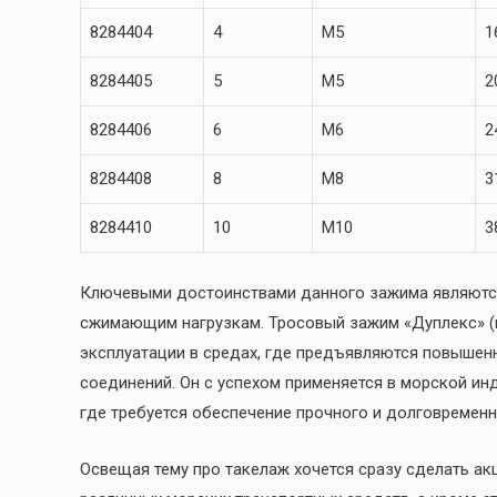
8284404
4
M5
1
8284405
5
M5
2
8284406
6
M6
2
8284408
8
M8
3
8284410
10
M10
3
Ключевыми достоинствами данного зажима являются
сжимающим нагрузкам. Тросовый зажим «Дуплекс» (
эксплуатации в средах, где предъявляются повышен
соединений. Он с успехом применяется в морской инд
где требуется обеспечение прочного и долговременн
Освещая тему про такелаж хочется сразу сделать ак