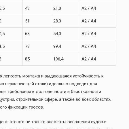
6,5
43
21,0
А2 / А4
0
51
28,0
А2 / А4
4,5
63
54,0
А2 / А4
1,5
78
99,4
А2 / А4
8
85
196,4
А2 / А4
 легкость монтажа и выдающаяся устойчивость к
из нержавеющей стали) идеально подходит для
ные требования к долговечности и безотказности
устрии, строительной сфере, а также во всех областях,
ого фиксации тросов.
цент, что это не только элементы оснащения судов и