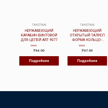
ТАКЕЛАЖ
ТАКЕЛАЖ
НЕРЖАВЕЮЩИЙ
НЕРЖАВЕЮЩИЙ
КАРАБИН ВИНТОВОЙ
ОТКРЫТЫЙ ТАЛРЕП
ДЛЯ ЦЕПЕЙ ART 9077
ФОРМА КОЛЬЦО-
КОЛЬЦО ART 9072
Оценка
Оценка
44.00
67.00
Р
Р
0
0
из
из
5
5
Подробнее
Подробнее