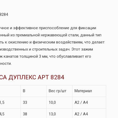
8284
рочное и эффективное приспособление для фиксации
енный из премиальной нержавеющей стали, данный тип
ть к окислению и физическим воздействиям, что делает
изводственных и строительных задач. Этот зажим
ж канатов толщиной 3 мм, что обуславливает его
ности.
А ДУПЛЕКС АРТ 8284
B
Вес гр/шт
Материал
1,5
33
10,0
А2 / А4
4,5
38
13,0
А2 / А4