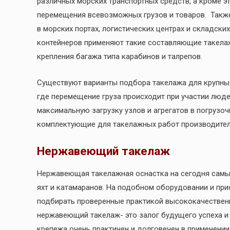
различных морских транспортных средств, а кроме э
перемещения всевозможных грузов и товаров. Такж
в морских портах, логистических центрах и складски
контейнеров применяют такие составляющие такелаж
крепления багажа типа карабинов и талрепов.
Существуют варианты подбора такелажа для крупны
где перемещение груза происходит при участии люд
максимальную загрузку узлов и агрегатов в погрузо
комплектующие для такелажных работ производител
Нержавеющий такелаж
Нержавеющая такелажная оснастка на сегодня самы
яхт и катамаранов. На подобном оборудовании и при
подбирать проверенные практикой высококачествен
нержавеющий такелаж- это залог будущего успеха и
крепежа очень практичен и долговечен в применени