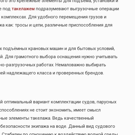
того это крепёжные элементы для подъёма, установки и
е под
такелажем
подразумевают выгрузочные операции
х комплексах. Для удобного перемещения грузов и
а как: тросы и цепи, различные приспособления для
х подъёмных крановых машин и для бытовых условий,
ей. Для грамотного выбора оснащения нужно учитывать
чно-разгрузочных работах. Немаловажно выбирать
ей надлежащего класса и проверенных брендов.
й оптимальный вариант комплектации судов, парусных
способлениях не стоит экономить, имеет смысл
ные элементы такелажа. Ведь качественный
 безопасности экипажа на воде. Данный вид судового
и. Стабилен по отношению к воздействию водной среды,