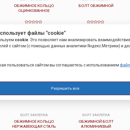
ОБЖИМНОЕ КОЛЬЦО
БОЛТ ОБЖИМНОЙ
ОЦИНКОВАННОЕ
Оценка
Оценка
0
0
Подробнее
Подробнее
использует файлы "cookie"
из
из
5
5
ользуем
cookie
. Это позволяет нам анализировать взаимодействи
елей с сайтом (с помощью данных аналитики Яндекс.Метрики) и де
ая пользоваться сайтом вы соглашаетесь с использованием
файл
Разрешить все
БОЛТ ЗАКЛЕПКА
БОЛТ ЗАКЛЕПКА
ОБЖИМНОЕ КОЛЬЦО
ОБЖИМНОЙ БОЛТ
НЕРЖАВЕЮЩАЯ СТАЛЬ
АЛЮМИНИЕВЫЙ