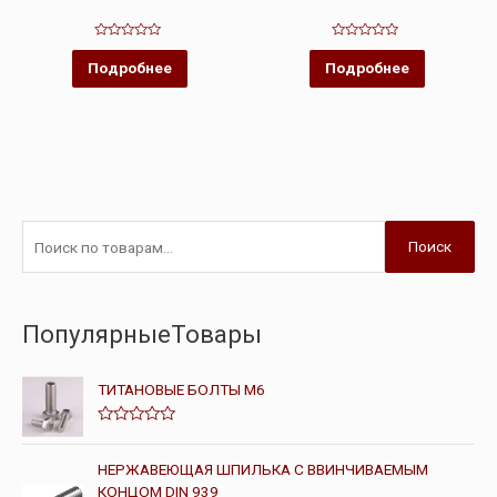
Оценка
Оценка
0
0
Подробнее
Подробнее
из
из
5
5
Поиск
ПопулярныеТовары
ТИТАНОВЫЕ БОЛТЫ М6
О
ц
е
НЕРЖАВЕЮЩАЯ ШПИЛЬКА С ВВИНЧИВАЕМЫМ
н
КОНЦОМ DIN 939
к