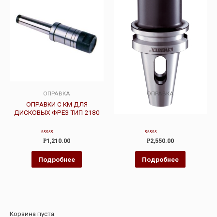
ОПРАВКА
ОПРАВКА
ОПРАВКИ С КМ ДЛЯ
ПАТРОНЫ ОПРАВКИ VERTEX
ДИСКОВЫХ ФРЕЗ ТИП 2180
Оценка
Оценка
Р
1,210.00
Р
2,550.00
0
0
из
из
5
5
Подробнее
Подробнее
Корзина пуста.