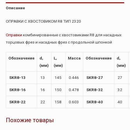
Описание
ОПРАВКИ С ХВОСТОВИКОМ R8 ТИП 2320
Оправки
комбинированные с хвостовиками R8 для насадных
торцовых фрез и насадных фрез с продольной шпонкой
Обозначение
d,
L,
Масса
Обозначение
d,
(мм)
(мм)
(мм)
SKR8-13
13
145
0.446
SKR8-27
27
SKR8-16
16
150
0.478
SKR8-32
32
SKR8-22
22
158
0.603
SKR8-40
40
Похожие товары