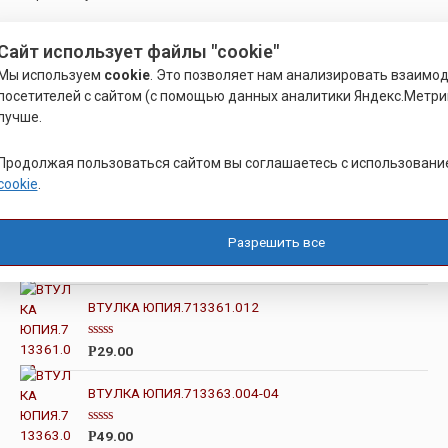
Сайт использует файлы "cookie"
Мы используем
cookie
. Это позволяет нам анализировать взаимо
Поиск
посетителей с сайтом (с помощью данных аналитики Яндекс.Метрик
лучше.
Продолжая пользоваться сайтом вы соглашаетесь с использован
ПопулярныеТовары
cookie
.
ГАЙКА ЛАТУННАЯ М10
Разрешить все
О
2.00
Р
ц
е
н
ВТУЛКА ЮПИЯ.713361.012
к
а
0
О
29.00
Р
и
ц
з
е
5
н
ВТУЛКА ЮПИЯ.713363.004-04
к
а
0
О
49.00
Р
и
ц