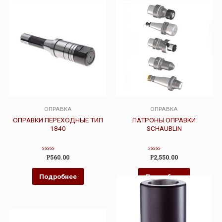
ОПРАВКА
ОПРАВКА
ОПРАВКИ ПЕРЕХОДНЫЕ ТИП
ПАТРОНЫ ОПРАВКИ
1840
SCHAUBLIN
Оценка
Оценка
Р
560.00
Р
2,550.00
0
0
из
из
5
5
Подробнее
Подробнее