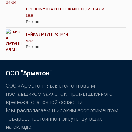
з
е
5
н
ПРЕСС МУФТА ИЗ НЕРЖАВЕЮЩЕЙ СТАЛИ
к
а
0
О
17.00
Р
и
ц
з
е
5
н
ГАЙКА ЛАТУННАЯ М14
к
а
0
О
17.00
Р
и
ц
з
е
5
н
к
а
0
ООО "Арматон"
и
з
5
ООО «Арматон» является оптовым
поставщиком заклёпок, промышленного
крепежа, станочной оснастки.
Мы располагаем широким ассортиментом
товаров, постоянно присутствующих
на складе.