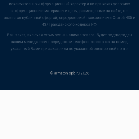
исключительно информационный характер и ни при каких условиях
информационные материалы и цены, размещенные на сайте, не
являются публичной офертой, определяемой положениями Статей 435 и
437 Гражданского кодекса РФ.
Ваш заказ, включая стоимость и наличие товара, будет подтвержден
нашим менеджером посредством телефонного звонка на номер,
указанный Вами при заказе или по указанной электронной почте.
© armaton-spb.ru 2026