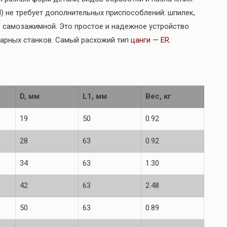
) не требует дополнительных приспособлений: шпилек,
— самозажимной. Это простое и надежное устройство
арных станков. Самый расхожий тип
цанги — ER
.
D, мм
L1, мм
Вес, кг
19
50
0.92
28
63
0.92
34
63
1.30
42
63
2.48
50
63
0.89