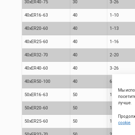
30xER40-75
30
3-26
40xER16-63
40
1-10
40xER20-60
40
1-13
40xER25-60
40
1-16
40xER32-70
40
2-20
40xER40-60
40
3-26
40xER50-100
40
6-34
Мы исп
50xER16-63
50
1-10
посетит
лучше.
50xER20-60
50
1-13
Продолж
50xER25-60
50
1-16
cookie
.
50xER32-70
50
2-20