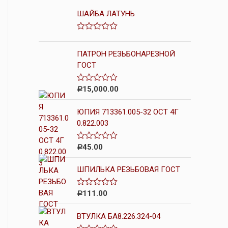
ШАЙБА ЛАТУНЬ
О
ц
е
ПАТРОН РЕЗЬБОНАРЕЗНОЙ
н
ГОСТ
к
а
0
15,000.00
О
Р
и
ц
з
е
5
ЮПИЯ 713361.005-32 ОСТ 4Г
н
к
0.822.003
а
0
и
45.00
О
Р
з
ц
5
е
ШПИЛЬКА РЕЗЬБОВАЯ ГОСТ
н
к
а
0
111.00
О
Р
и
ц
з
е
5
ВТУЛКА БА8.226.324-04
н
к