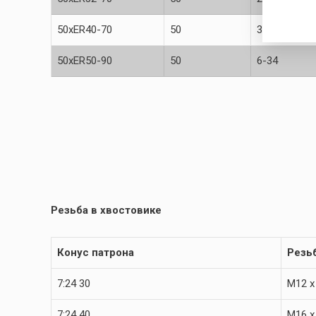
50xER40-70
50
3-26
50xER50-90
50
6-34
Резьба в хвостовике
Конус патрона
Резь
7:24 30
M12 x
7:24 40
M16 x