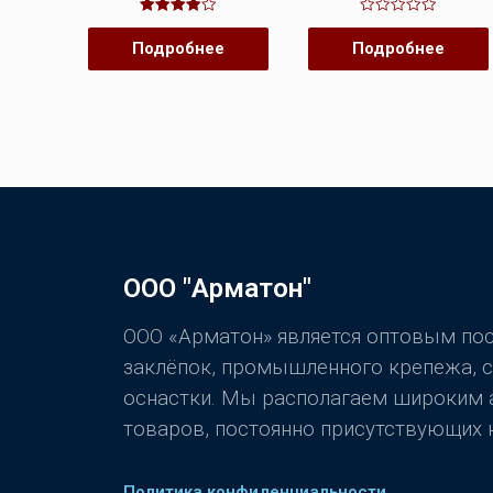
Оценка
Оценка
4.00
0
Подробнее
Подробнее
из 5
из
5
ООО "Арматон"
ООО «Арматон» является оптовым п
заклёпок, промышленного крепежа, 
оснастки. Мы располагаем широким
товаров, постоянно присутствующих н
Политика конфиденциальности