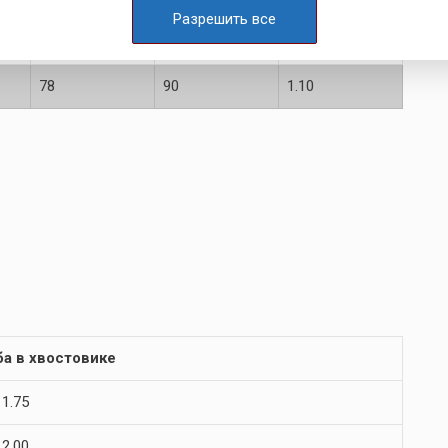
Разрешить все
63
70
1.00
78
90
1.10
ба в хвостовике
 1.75
 2.00