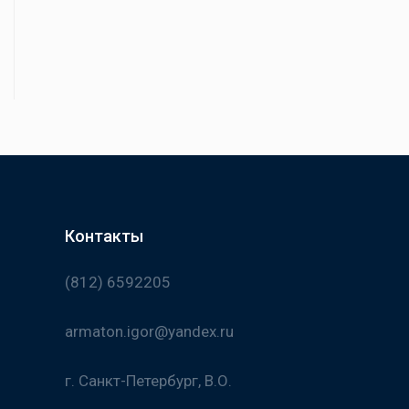
Контакты
(812) 6592205
armaton.igor@yandex.ru
г. Санкт-Петербург, В.О.