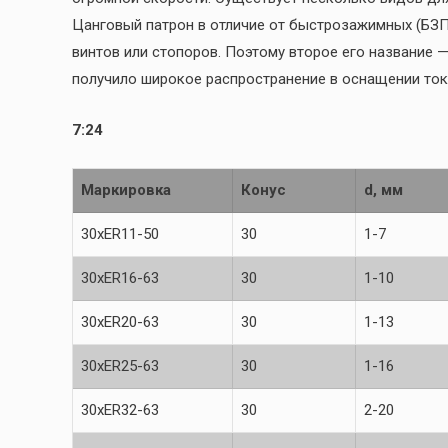
Цанговый патрон в отличие от быстрозажимных (БЗП
винтов или стопоров. Поэтому второе его название 
получило широкое распространение в оснащении ток
7:24
Маркировка
Конус
d, мм
30xER11-50
30
1-7
30xER16-63
30
1-10
30xER20-63
30
1-13
30xER25-63
30
1-16
30xER32-63
30
2-20