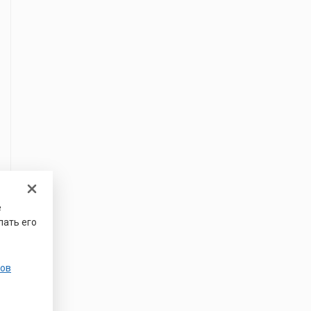
е
лать его
ов