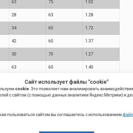
63
75
1.02
28
63
1.28
34
60
1.72
42
60
1.37
50
70
1.27
63
60
1.40
78
100
1.6
Сайт использует файлы "cookie"
ользуем
cookie
. Это позволяет нам анализировать взаимодействи
28
63
1.20
елей с сайтом (с помощью данных аналитики Яндекс.Метрики) и де
34
60
1.08
ая пользоваться сайтом вы соглашаетесь с использованием
файл
42
60
1.35
50
70
2.78