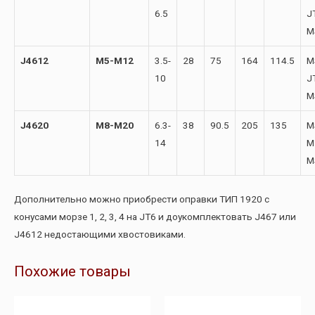
6.5
J
M
J4612
M5-M12
3.5-
28
75
164
114.5
M
10
J
M
J4620
M8-M20
6.3-
38
90.5
205
135
M
14
M
M
Дополнительно можно приобрести оправки ТИП 1920 с
конусами морзе 1, 2, 3, 4 на JT6 и доукомплектовать J467 или
J4612 недостающими хвостовиками.
Похожие товары