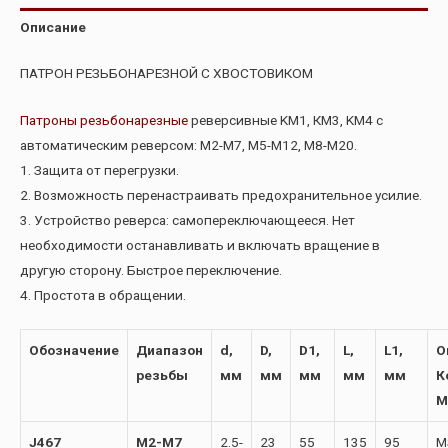
Описание
ПАТРОН РЕЗЬБОНАРЕЗНОЙ С ХВОСТОВИКОМ
Патроны резьбонарезные
реверсивные KM1, КМ3, KM4 с
автоматическим реверсом: M2-M7, M5-M12, M8-M20.
1. Защита от перегрузки.
2. Возможность перенастраивать предохранительное усилие.
3. Устройство реверса: самопереключающееся. Нет
необходимости останавливать и включать вращение в
другую сторону. Быстрое переключение.
4. Простота в обращении.
Обозначение
Диапазон
d,
D,
D1,
L,
L1,
О
резьбы
мм
мм
мм
мм
мм
К
М
J467
M2-M7
2.5-
23
55
135
95
M