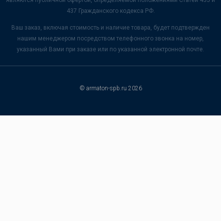
являются публичной офертой, определяемой положениями Статей 435 и
437 Гражданского кодекса РФ.
Ваш заказ, включая стоимость и наличие товара, будет подтвержден
нашим менеджером посредством телефонного звонка на номер,
указанный Вами при заказе или по указанной электронной почте.
© armaton-spb.ru 2026