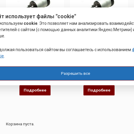
йт использует файлы "cookie"
используем
cookie
. Это позволяет нам анализировать взаимодей
етителей с сайтом (с помощью данных аналитики Яндекс.Метрики) 
ше.
должая пользоваться сайтом вы соглашаетесь с использованием
ПАТРОН РЕЗЬБОНАРЕЗНОЙ
ПАТРОН РЕЗЬБОНАРЕЗНОЙ
ie
.
ПАТРОН ДЛЯ
БЫСТРОСМЕННЫЙ
РЕЗЬБОНАРЕЗНОГО СТАНКА
РЕЗЬБОНАРЕЗНОЙ ПАТРОН
Разрешить все
Оценка
Оценка
Р
11,600.00
Р
12,000.00
0
0
из
из
5
5
Подробнее
Подробнее
Корзина пуста.