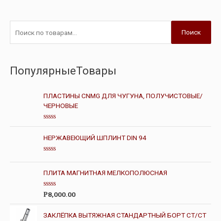
Поиск
ПопулярныеТовары
ПЛАСТИНЫ CNMG ДЛЯ ЧУГУНА, ПОЛУЧИСТОВЫЕ/
ЧЕРНОВЫЕ
О
ц
НЕРЖАВЕЮЩИЙ ШПЛИНТ DIN 94
е
н
к
О
а
ц
0
е
и
ПЛИТА МАГНИТНАЯ МЕЛКОПОЛЮСНАЯ
н
з
к
5
а
О
8,000.00
Р
0
ц
и
е
з
н
ЗАКЛЁПКА ВЫТЯЖНАЯ СТАНДАРТНЫЙ БОРТ СТ/СТ
5
к