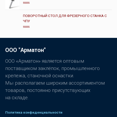
а
0
О
и
ц
з
е
ПОВОРОТНЫЙ СТОЛ ДЛЯ ФРЕЗЕРНОГО СТАНКА С
5
н
ЧПУ
к
а
0
и
О
з
ц
5
е
н
к
ООО "Арматон"
а
0
и
з
ООО «Арматон» является оптовым
5
поставщиком заклёпок, промышленного
крепежа, станочной оснастки.
Мы располагаем широким ассортиментом
товаров, постоянно присутствующих
на складе.
Политика конфиденциальности