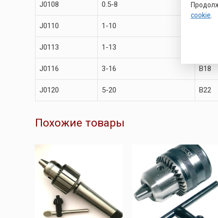
J0108
0.5-8
B12
Продолж
cookie
.
J0110
1-10
B12
J0113
1-13
B16
J0116
3-16
B18
J0120
5-20
B22
Похожие товары