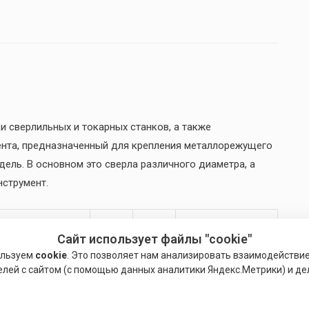
и сверлильных и токарных станков, а также
мента, предназначенный для крепления металлорежущего
ель. В основном это сверла различного диаметра, а
нструмент.
дочный конус
D, мм
L, мм
Биение, мм
Сайт использует файлы "cookie"
P
D
M
ользуем
cookie
. Это позволяет нам анализировать взаимодействи
елей с сайтом (с помощью данных аналитики Яндекс.Метрики) и де
34
72
0.12
0.16
—