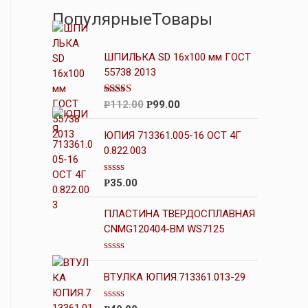
ПопулярныеТовары
ШПИЛЬКА SD 16х100 мм ГОСТ
55738 2013
Оценка
112.00
99.00
Р
Р
4.00
из 5
ЮПИЯ 713361.005-16 ОСТ 4Г
0.822.003
О
35.00
Р
ц
е
н
ПЛАСТИНА ТВЕРДОСПЛАВНАЯ
к
CNMG120404-BM WS7125
а
0
и
О
з
ц
5
ВТУЛКА ЮПИЯ.713361.013-29
е
н
к