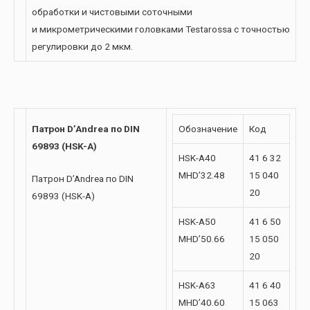
обработки и чистовыми соточными
и микрометрическими головками Testarossa с точностью
регулировки до 2 мкм.
Патрон D’Andrea по DIN
Обозначение
Код
69893 (HSK-A)
HSK-A40
41 6 32
MHD’32.48
15 040
Патрон D’Andrea по DIN
20
69893 (HSK-A)
HSK-A50
41 6 50
MHD’50.66
15 050
20
HSK-A63
41 6 40
MHD’40.60
15 063