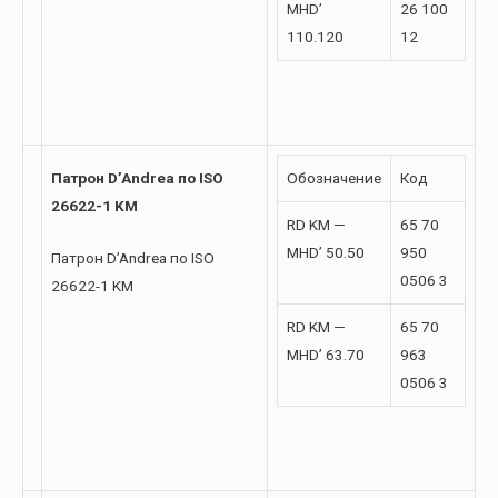
MHD’
26 100
110.120
12
Патрон D’Andrea по ISO
Обозначение
Код
26622-1 KM
RD KM —
65 70
MHD’ 50.50
950
Патрон D’Andrea по ISO
0506 3
26622-1 KM
RD KM —
65 70
MHD’ 63.70
963
0506 3