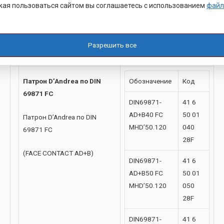
AD+B50 FC
01 050
ая пользоваться сайтом вы соглашаетесь с использованием
файл
MHD’80.62
21F
Разрешить все
Патрон D’Andrea по DIN
Обозначение
Код
69871 FC
DIN69871-
41 6
AD+B40 FC
50 01
Патрон D’Andrea по DIN
MHD’50.120
040
69871 FC
28F
(FACE CONTACT AD+B)
DIN69871-
41 6
AD+B50 FC
50 01
MHD’50.120
050
28F
DIN69871-
41 6