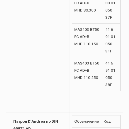
FC AD+B
80 01
MHD’80.300
050
37F
MAS403 BT50
41 6
FC AD+B
91 01
MHD’110.150
050
31F
MAS403 BT50
41 6
FC AD+B
91 01
MHD’110.250
050
38F
Патрон D’Andrea по DIN
Обозначение
Код
69871 AD