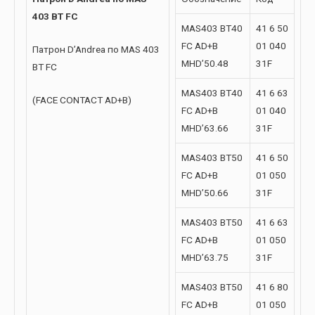
403 BT FC
MAS403 BT40
41 6 50
FC AD+B
01 040
Патрон D’Andrea по MAS 403
MHD’50.48
31F
BT FC
MAS403 BT40
41 6 63
(FACE CONTACT AD+B)
FC AD+B
01 040
MHD’63.66
31F
MAS403 BT50
41 6 50
FC AD+B
01 050
MHD’50.66
31F
MAS403 BT50
41 6 63
FC AD+B
01 050
MHD’63.75
31F
MAS403 BT50
41 6 80
FC AD+B
01 050