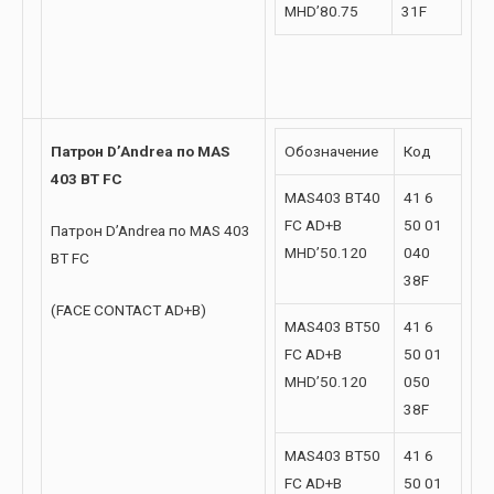
MHD’80.75
31F
Патрон D’Andrea по MAS
Обозначение
Код
403 BT FC
MAS403 BT40
41 6
FC AD+B
50 01
Патрон D’Andrea по MAS 403
MHD’50.120
040
BT FC
38F
(FACE CONTACT AD+B)
MAS403 BT50
41 6
FC AD+B
50 01
MHD’50.120
050
38F
MAS403 BT50
41 6
FC AD+B
50 01