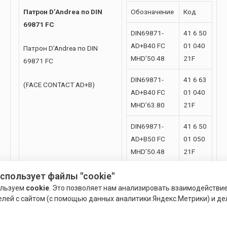
Патрон D’Andrea по DIN
Обозначение
Код
69871 FC
DIN69871-
41 6 50
AD+B40 FC
01 040
Патрон D’Andrea по DIN
MHD’50.48
21F
69871 FC
DIN69871-
41 6 63
(FACE CONTACT AD+B)
AD+B40 FC
01 040
MHD’63.80
21F
DIN69871-
41 6 50
AD+B50 FC
01 050
MHD’50.48
21F
DIN69871-
41 6 63
использует файлы "cookie"
AD+B50 FC
01 050
ользуем
cookie
. Это позволяет нам анализировать взаимодействи
MHD’63.56
21F
елей с сайтом (с помощью данных аналитики Яндекс.Метрики) и де
DIN69871-
41 6 80