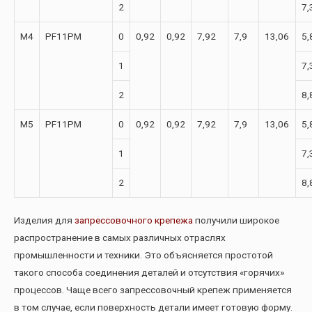
2
7,
М4
PF11PM
0
0,92
0,92
7,92
7,9
13,06
5,
1
7,
2
8,
М5
PF11PM
0
0,92
0,92
7,92
7,9
13,06
5,
1
7,
2
8,
Изделия для
запрессовочного крепежа
получили широкое
распространение в самых различных отраслях
промышленности и техники. Это объясняется простотой
такого способа соединения деталей и отсутствия «горячих»
процессов. Чаще всего запрессовочный крепеж применяется
в том случае, если поверхность детали имеет готовую форму.