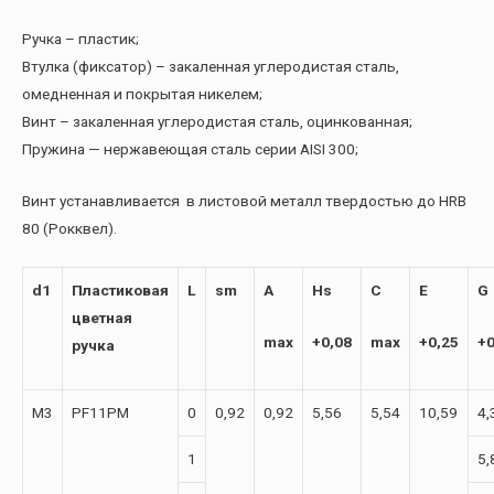
Ручка – пластик;
Втулка (фиксатор) – закаленная углеродистая сталь,
омедненная и покрытая никелем;
Винт – закаленная углеродистая сталь, оцинкованная;
Пружина — нержавеющая сталь серии AISI 300;
Винт устанавливается в листовой металл твердостью до HRB
80 (Рокквел).
d1
Пластиковая
L
sm
A
Hs
C
E
G
цветная
max
+0,08
max
+0,25
+0
ручка
М3
PF11PM
0
0,92
0,92
5,56
5,54
10,59
4,
1
5,