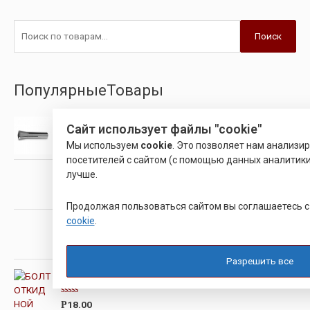
Поиск
ПопулярныеТовары
ЦАНГА М8
Сайт использует файлы "cookie"
Мы используем
cookie
. Это позволяет нам анализи
О
посетителей с сайтом (с помощью данных аналитики
ц
е
лучше.
НЕРЖАВЕЮЩИЙ КОНИЧЕСКИЙ ШТИФТ DIN 1471
н
к
а
О
Продолжая пользоваться сайтом вы соглашаетесь 
0
ц
и
cookie
.
е
ПЛАСТИНА ТВЕРДОСПЛАВНАЯ 16IR11W WS5125
з
н
5
к
а
О
0
Разрешить все
ц
и
е
БОЛТ ОТКИДНОЙ
з
н
5
к
а
О
18.00
Р
0