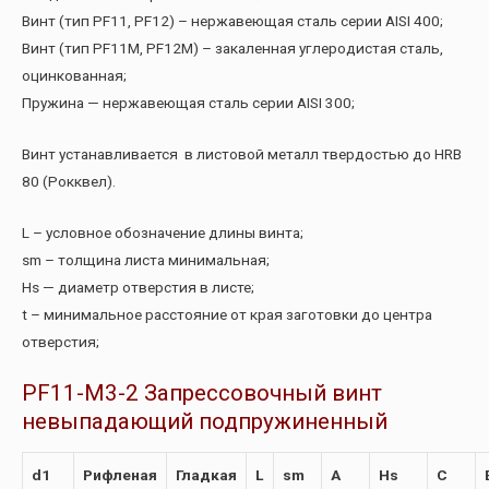
Винт (тип PF11, PF12) – нержавеющая сталь серии AISI 400;
Винт (тип PF11M, PF12M) – закаленная углеродистая сталь,
оцинкованная;
Пружина — нержавеющая сталь серии AISI 300;
Винт устанавливается в листовой металл твердостью до HRB
80 (Рокквел).
L – условное обозначение длины винта;
sm – толщина листа минимальная;
Hs — диаметр отверстия в листе;
t – минимальное расстояние от края заготовки до центра
отверстия;
PF11-M3-2 Запрессовочный винт
невыпадающий подпружиненный
d1
Рифленая
Гладкая
L
sm
A
Hs
C