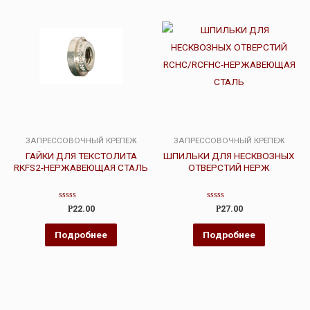
ЗАПРЕССОВОЧНЫЙ КРЕПЕЖ
ЗАПРЕССОВОЧНЫЙ КРЕПЕЖ
ГАЙКИ ДЛЯ ТЕКСТОЛИТА
ШПИЛЬКИ ДЛЯ НЕСКВОЗНЫХ
RKFS2-НЕРЖАВЕЮЩАЯ СТАЛЬ
ОТВЕРСТИЙ НЕРЖ
Оценка
Оценка
Р
22.00
Р
27.00
0
0
из
из
5
5
Подробнее
Подробнее