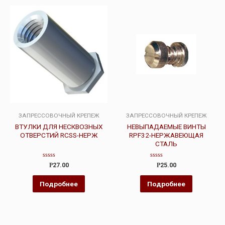
ЗАПРЕССОВОЧНЫЙ КРЕПЕЖ
ЗАПРЕССОВОЧНЫЙ КРЕПЕЖ
ВТУЛКИ ДЛЯ НЕСКВОЗНЫХ
НЕВЫПАДАЕМЫЕ ВИНТЫ
ОТВЕРСТИЙ RCSS-НЕРЖ
RPF32-НЕРЖАВЕЮЩАЯ
СТАЛЬ
Оценка
Оценка
Р
27.00
Р
25.00
0
0
из
из
5
5
Подробнее
Подробнее