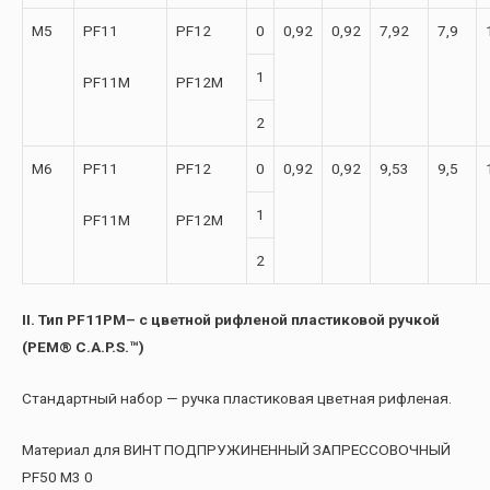
М5
PF11
PF12
0
0,92
0,92
7,92
7,9
1
PF11M
PF12M
2
М6
PF11
PF12
0
0,92
0,92
9,53
9,5
1
PF11M
PF12M
2
II. Тип PF11PM– с цветной рифленой пластиковой ручкой
(PEM® C.A.P.S.™)
Стандартный набор — ручка пластиковая цветная рифленая.
Материал для ВИНТ ПОДПРУЖИНЕННЫЙ ЗАПРЕССОВОЧНЫЙ
PF50 M3 0