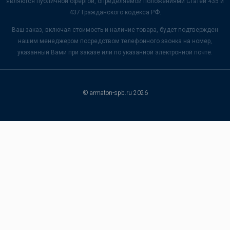
являются публичной офертой, определяемой положениями Статей 435 и
437 Гражданского кодекса РФ.
Ваш заказ, включая стоимость и наличие товара, будет подтвержден
нашим менеджером посредством телефонного звонка на номер,
указанный Вами при заказе или по указанной электронной почте.
© armaton-spb.ru 2026