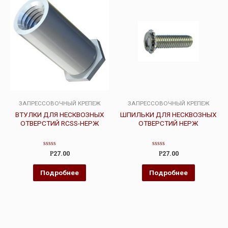
ЗАПРЕССОВОЧНЫЙ КРЕПЕЖ
ЗАПРЕССОВОЧНЫЙ КРЕПЕЖ
ВТУЛКИ ДЛЯ НЕСКВОЗНЫХ
ШПИЛЬКИ ДЛЯ НЕСКВОЗНЫХ
ОТВЕРСТИЙ RCSS-НЕРЖ
ОТВЕРСТИЙ НЕРЖ
Оценка
Оценка
Р
27.00
Р
27.00
0
0
из
из
5
5
Подробнее
Подробнее