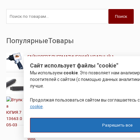
Поиск
ПопулярныеТовары
ГАЙКОВЕРТ ПНЕВМАТИЧЕСКИЙ УДАРНЫЙ 1
Сайт использует файлы "cookie"
О
Мы используем
cookie
. Это позволяет нам анализи
ц
е
ВИНТ УСТАНОВОЧНЫЙ ВЫСОКОПРОЧНЫЙ С
посетителей с сайтом (с помощью данных аналитики
н
ПОДГОЛОВКОМ DIN 479
лучше.
к
а
0
и
О
Продолжая пользоваться сайтом вы соглашаетесь 
з
ц
Втулка ЮПИЯ.713663.005-03
5
cookie
.
е
н
к
О
а
45.00
Р
ц
0
Разрешить все
е
и
н
з
ТОКАРНЫЙ ПАТРОН ПОВОРОТНЫЙ
к
5
а