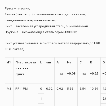
Ручка – пластик;
Втулка (фиксатор) – закаленная углеродистая сталь,
омедненная и покрытая никелем;
Винт – закаленная углеродистая сталь, оцинкованная;
Пружина — нержавеющая сталь серии AISI 300;
Винт устанавливается в листовой металл твердостью до HRB
80 (Рокквел).
d1
Пластиковая
L
sm
A
Hs
C
E
G
цветная
max
+0,08
max
+0,25
+0
ручка
М3
PF11PM
0
0,92
0,92
5,56
5,54
10,59
4,
1
5,