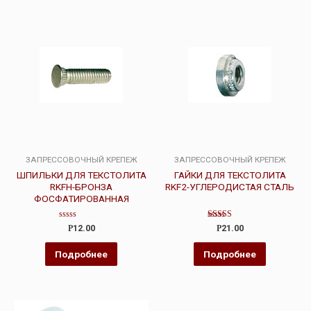
ЗАПРЕССОВОЧНЫЙ КРЕПЕЖ
ЗАПРЕССОВОЧНЫЙ КРЕПЕЖ
ШПИЛЬКИ ДЛЯ ТЕКСТОЛИТА
ГАЙКИ ДЛЯ ТЕКСТОЛИТА
RKFH-БРОНЗА
RKF2-УГЛЕРОДИСТАЯ СТАЛЬ
ФОСФАТИРОВАННАЯ
Оценка
Оценка
Р
12.00
Р
21.00
0
4.00
из
из 5
5
Подробнее
Подробнее