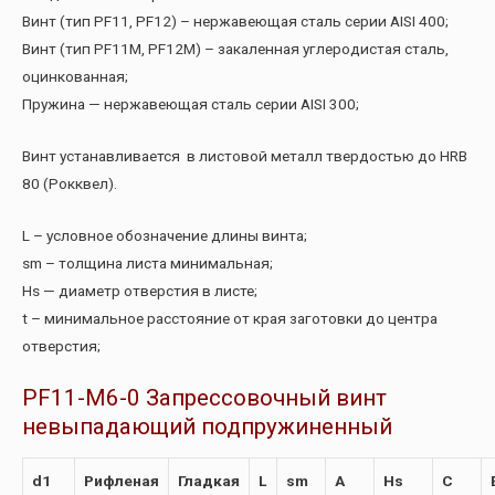
Винт (тип PF11, PF12) – нержавеющая сталь серии AISI 400;
Винт (тип PF11M, PF12M) – закаленная углеродистая сталь,
оцинкованная;
Пружина — нержавеющая сталь серии AISI 300;
Винт устанавливается в листовой металл твердостью до HRB
80 (Рокквел).
L – условное обозначение длины винта;
sm – толщина листа минимальная;
Hs — диаметр отверстия в листе;
t – минимальное расстояние от края заготовки до центра
отверстия;
PF11-M6-0 Запрессовочный винт
невыпадающий подпружиненный
d1
Рифленая
Гладкая
L
sm
A
Hs
C