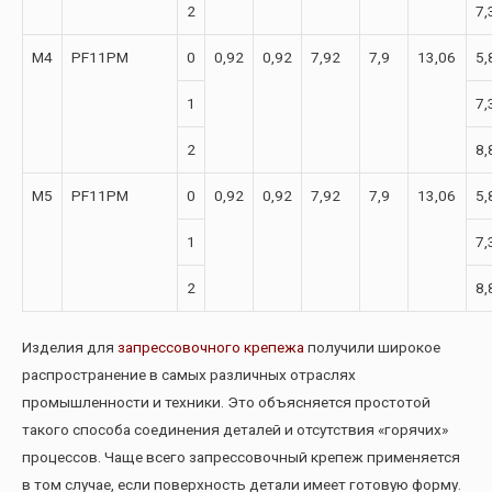
2
7,
М4
PF11PM
0
0,92
0,92
7,92
7,9
13,06
5,
1
7,
2
8,
М5
PF11PM
0
0,92
0,92
7,92
7,9
13,06
5,
1
7,
2
8,
Изделия для
запрессовочного крепежа
получили широкое
распространение в самых различных отраслях
промышленности и техники. Это объясняется простотой
такого способа соединения деталей и отсутствия «горячих»
процессов. Чаще всего запрессовочный крепеж применяется
в том случае, если поверхность детали имеет готовую форму.