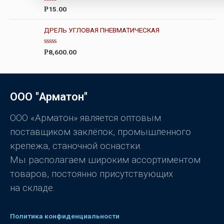
0
О
15.00
Р
и
ц
з
е
5
н
ДРЕЛЬ УГЛОВАЯ ПНЕВМАТИЧЕСКАЯ
к
а
0
О
8,600.00
Р
и
ц
з
е
5
н
к
а
0
ООО "Арматон"
и
з
5
ООО «Арматон» является оптовым
поставщиком заклёпок, промышленного
крепежа, станочной оснастки.
Мы располагаем широким ассортиментом
товаров, постоянно присутствующих
на складе.
Политика конфиденциальности