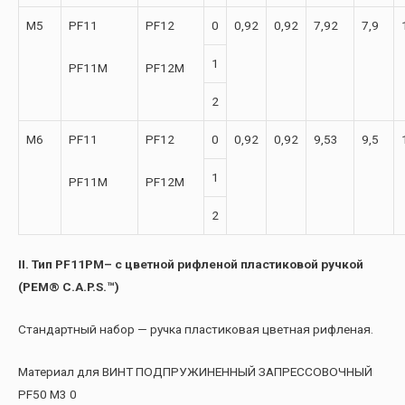
М5
PF11
PF12
0
0,92
0,92
7,92
7,9
1
PF11M
PF12M
2
М6
PF11
PF12
0
0,92
0,92
9,53
9,5
1
PF11M
PF12M
2
II. Тип PF11PM– с цветной рифленой пластиковой ручкой
(PEM® C.A.P.S.™)
Стандартный набор — ручка пластиковая цветная рифленая.
Материал для ВИНТ ПОДПРУЖИНЕННЫЙ ЗАПРЕССОВОЧНЫЙ
PF50 M3 0