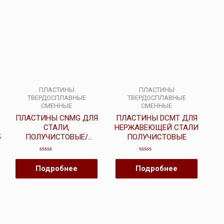
ПЛАСТИНЫ
ПЛАСТИНЫ
ТВЕРДОСПЛАВНЫЕ
ТВЕРДОСПЛАВНЫЕ
СМЕННЫЕ
СМЕННЫЕ
ПЛАСТИНЫ CNMG ДЛЯ
ПЛАСТИНЫ DCMT ДЛЯ
СТАЛИ,
НЕРЖАВЕЮЩЕЙ СТАЛИ
5
ПОЛУЧИСТОВЫЕ/
ПОЛУЧИСТОВЫЕ
ЧЕРНОВЫЕ
Оценка
Оценка
0
0
Подробнее
Подробнее
из
из
5
5