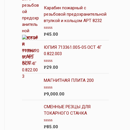
Карабин пожарный с
резьбовой предохранительной
втулкой и кольцом АРТ 8232
О
45.00
Р
ц
е
н
ЮПИЯ 713361.005-05 ОСТ 4Г
к
0.822.003
а
0
и
О
29.00
Р
з
ц
5
е
н
МАГНИТНАЯ ПЛИТА 200
к
а
0
О
9,000.00
Р
и
ц
з
е
5
н
СМЕННЫЕ РЕЗЦЫ ДЛЯ
к
ТОКАРНОГО СТАНКА
а
0
и
О
85.00
Р
з