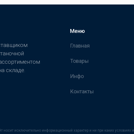
Меню
оставщиком
Главная
станочной
Товары
 ассортиментом
а складе.
Инфо
Контакты
йт носит исключительно информационный характер и ни при каких условия