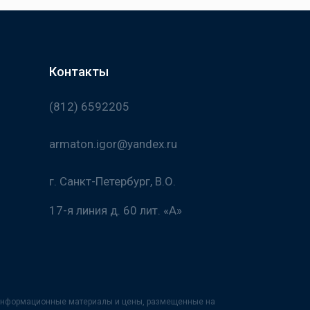
Контакты
(812) 6592205
armaton.igor@yandex.ru
г. Санкт-Петербург, В.О.
17-я линия д. 60 лит. «А»
х информационные материалы и цены, размещенные на