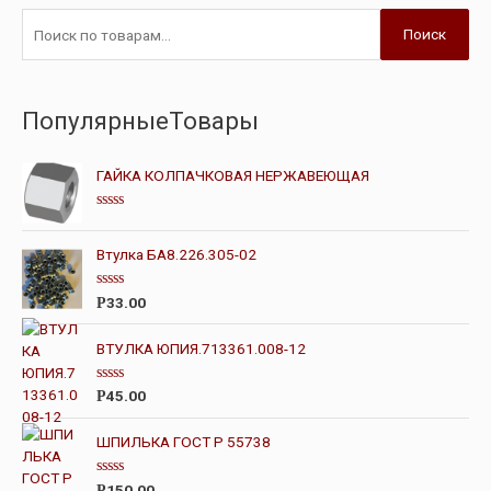
Поиск
ПопулярныеТовары
ГАЙКА КОЛПАЧКОВАЯ НЕРЖАВЕЮЩАЯ
О
ц
е
Втулка БА8.226.305-02
н
к
а
О
33.00
Р
0
ц
и
е
з
н
ВТУЛКА ЮПИЯ.713361.008-12
5
к
а
0
О
45.00
Р
и
ц
з
е
5
н
ШПИЛЬКА ГОСТ Р 55738
к
а
0
О
150.00
Р