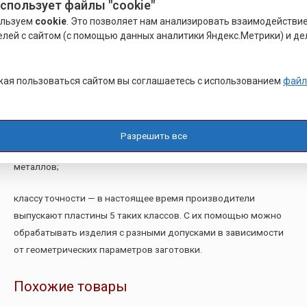
использует файлы "cookie"
параметрами. Для токарного резца независимо от его типа
ользуем
cookie
. Это позволяет нам анализировать взаимодействи
подбираются изделия соответствующих параметров;
елей с сайтом (с помощью данных аналитики Яндекс.Метрики) и де
величине заднего угла — этот параметр определяется по
марке изделия, от него зависит, насколько чисто будет
ая пользоваться сайтом вы соглашаетесь с использованием
файл
обработана металлическая заготовка. И чем больше будет
задний угол, тем чище будет выполнена обработка
поверхности. Пластины с большими задними углами в
Разрешить все
основном применяются с целью токарной обработки мягких
металлов;
классу точности — в настоящее время производители
выпускают пластины 5 таких классов. С их помощью можно
обрабатывать изделия с разными допусками в зависимости
от геометрических параметров заготовки.
Похожие товары