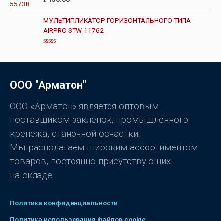
и
ц
з
е
5
н
МУЛЬТИПЛИКАТОР ГОРИЗОНТАЛЬНОГО ТИПА
к
AIRPRO STW-11762
а
0
и
з
О
5
ц
е
н
к
ООО "Арматон"
а
0
и
з
ООО «Арматон» является оптовым
5
поставщиком заклёпок, промышленного
крепежа, станочной оснастки.
Мы располагаем широким ассортиментом
товаров, постоянно присутствующих
на складе.
Политика конфиденциальности
Политика использования файлов cookie