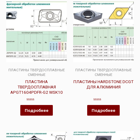
ПЛАСТИНЫ ТВЕРДОСПЛАВНЫЕ
ПЛАСТИНЫ ТВЕРДОСПЛАВНЫЕ
СМЕННЫЕ
СМЕННЫЕ
ПЛАСТИНА
ПЛАСТИНЫ HARDSTONE DCGT
ТВЕРДОСПЛАВНАЯ
ДЛЯ АЛЮМИНИЯ
APGT1604PDFR-G2 WSK10
Оценка
Оценка
0
0
Подробнее
Подробнее
из
из
5
5