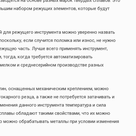
зводятся на основе разных марок твердых сплавов. Это
ольшим набором режущих элементов, которые будут
й для режущего инструмента можно уверенно назвать
оскольку, если случится поломка или износ, не нужно
режущую часть. Лучше всего применять инструмент,
тогда, когда требуется автоматизировать
 мелком и среднесерийном производстве разных
тин, оснащенных механическим креплением, можно
окарного резца, а также не потребуется затачивать и
именения данного инструмента температура и сила
 сплавы обладают такими свойствами, что их можно
ью можно обрабатывать металлы при условии изменения