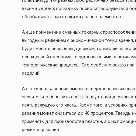
Пластины для отрезных либо расточных резцов прои
весьма удобно, поскольку позволит вооружиться б
обрабатывать заготовки из разных элементов.
А еще применение сменных токарных приспособлени
выгодным решением с экономической точки зрения, п
будет менять весь резец целиком, только лишь его 
оснащенный сменными твердосплавными пластинами, 
технологические процессы. Это особенно важно при
изделий.
А еще использование сменных твердосплавных плас
значительно повысить срок эксплуатации державки т
паять режущую его часть. Кроме того, в условиях пр
резания может снизиться до 40 процентов. Твердые
применять для производства пластин, а с их помощ
режимов резания.