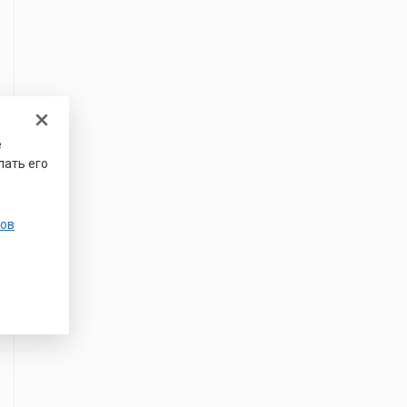
е
лать его
ов