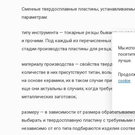
Сменные твердосплавные пластины, устанавливаемы
параметрам:
типу инструмента — токарные резцы бывают канаво
и прочими. Под каждый из перечисленных типов пот
Мы исп
стадии производства пластины для резца;
посетит
лучше.
материалу производства — свойства твердосплавных 
количестве в них присутствуют титан, вольфрам и д
Продолж
на основе керамики, их в таком случае применяют в
cookie
.
еще они актуальны в случаях, когда требуется сдел
металлических заготовок;
размеру — в зависимости от размера обрабатываемо
выбирать и твердосплавную пластину с требуемыми 
независимо от его типа подбираются изделия соотв