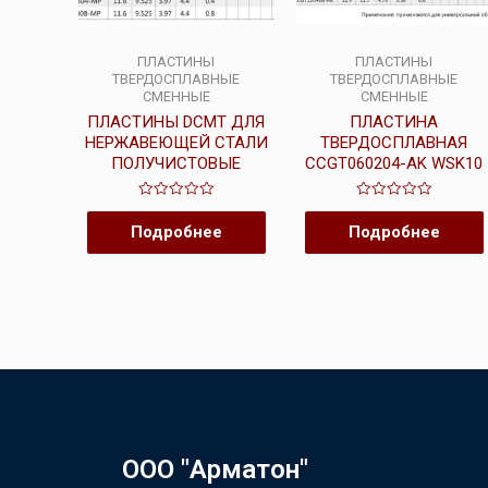
ПЛАСТИНЫ
ПЛАСТИНЫ
ТВЕРДОСПЛАВНЫЕ
ТВЕРДОСПЛАВНЫЕ
СМЕННЫЕ
СМЕННЫЕ
ПЛАСТИНЫ DCMT ДЛЯ
ПЛАСТИНА
НЕРЖАВЕЮЩЕЙ СТАЛИ
ТВЕРДОСПЛАВНАЯ
ПОЛУЧИСТОВЫЕ
CCGT060204-AK WSK10
Оценка
Оценка
0
0
Подробнее
Подробнее
из
из
5
5
ООО "Арматон"