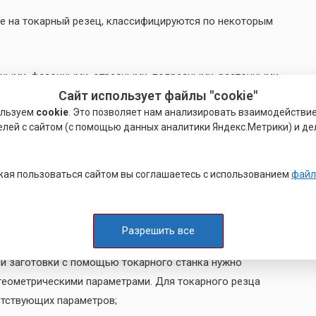
е на токарный резец, классифицируются по некоторым
чными, фасонными, отрезными, подрезными, расточными
Сайт использует файлы "cookie"
ребуется разная форма профиля, которую формируют на
ользуем
cookie
. Это позволяет нам анализировать взаимодействи
елей с сайтом (с помощью данных аналитики Яндекс.Метрики) и де
материалов меняются в зависимости от того, в каком
ругие материалы. Сменные пластины могут быть сделаны и
ая пользоваться сайтом вы соглашаетесь с использованием
файл
 основном с целью обработки жаропрочных сплавов, а
ать непрерывную чистовую или получистовую обработку
Разрешить все
й заготовки с помощью токарного станка нужно
геометрическими параметрами. Для токарного резца
етствующих параметров;