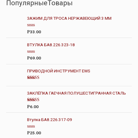
ПопулярныеТовары
ЗАЖИМ ДЛЯ ТРОСА НЕРЖАВЕЮЩИЙ 3 ММ
О
33.00
Р
ц
е
н
ВТУЛКА БА8.226.323-18
к
а
0
О
69.00
Р
и
ц
з
е
5
н
ПРИВОДНОЙ ИНСТРУМЕНТ EWS
к
а
0
Оценка
и
5.00
из 5
з
ЗАКЛЁПКА ГАЕЧНАЯ ПОЛУШЕСТИГРАННАЯ СТАЛЬ
5
Оценка
6.00
Р
4.00
из 5
Втулка БА8.226.317-09
О
25.00
Р
ц