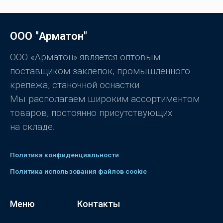
е
н
к
а
0
ООО "Арматон"
и
з
5
ООО «Арматон» является оптовым
поставщиком заклёпок, промышленного
крепежа, станочной оснастки.
Мы располагаем широким ассортиментом
товаров, постоянно присутствующих
на складе.
Политика конфиденциальности
Политика использования файлов cookie
Меню
Контакты