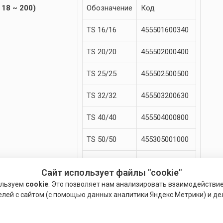
 18 ~ 200)
Обозначение
Код
TS 16/16
455501600340
TS 20/20
455502000400
TS 25/25
455502500500
TS 32/32
455503200630
TS 40/40
455504000800
TS 50/50
455305001000
TS 50/63
455306300800
Сайт использует файлы "cookie"
TS 63/63
455406301250
ользуем
cookie
. Это позволяет нам анализировать взаимодействи
елей с сайтом (с помощью данных аналитики Яндекс.Метрики) и де
TS 80/80
455408001400