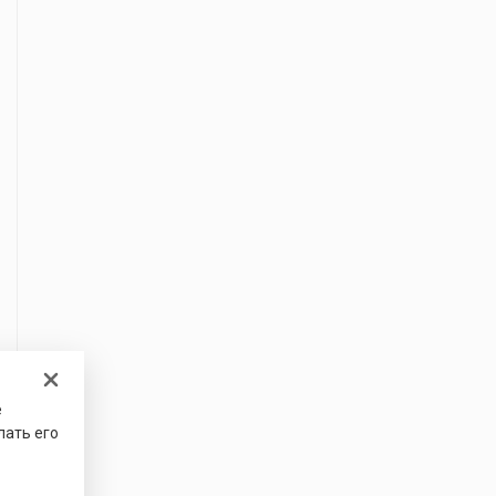
е
лать его