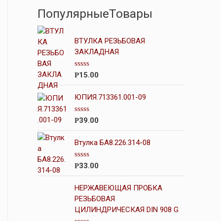
ПопулярныеТовары
ВТУЛКА РЕЗЬБОВАЯ
ЗАКЛАДНАЯ
О
15.00
Р
ц
е
н
ЮПИЯ.713361.001-09
к
а
0
О
39.00
Р
и
ц
з
е
5
н
Втулка БА8.226.314-08
к
а
0
О
33.00
Р
и
ц
з
е
5
н
НЕРЖАВЕЮЩАЯ ПРОБКА
к
РЕЗЬБОВАЯ
а
ЦИЛИНДРИЧЕСКАЯ DIN 908 G
0
и