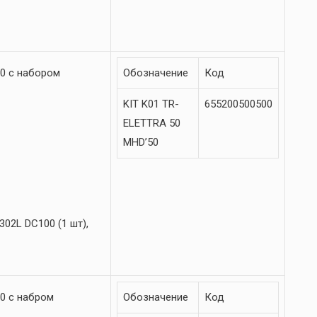
0 с набором
Обозначение
Код
KIT K01 TR-
655200500500
ELETTRA 50
MHD’50
02L DC100 (1 шт),
0 с набром
Обозначение
Код