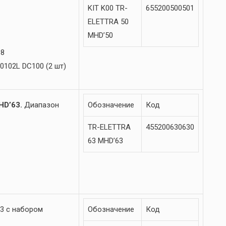
KIT K00 TR-
655200500501
ELETTRA 50
MHD’50
18
0102L DC100 (2 шт)
HD’63.
Диапазон
Обозначение
Код
TR-ELETTRA
455200630630
63 MHD’63
3 с набором
Обозначение
Код