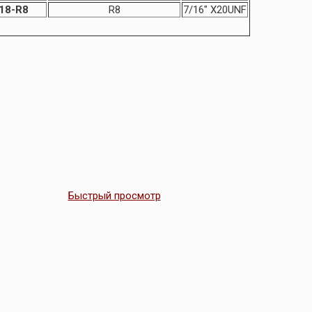
-18-R8
R8
7/16″ X20UNF
Быстрый просмотр