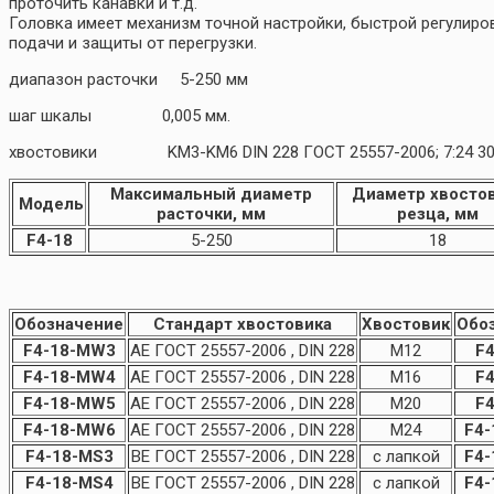
проточить канавки и т.д.
Головка имеет механизм точной настройки, быстрой регулиро
подачи и защиты от перегрузки.
диапазон расточки 5-250 мм
шаг шкалы 0,005 мм.
хвостовики KM3-KM6 DIN 228 ГОСТ 25557-2006; 7:24 30-50 
Максимальный диаметр
Диаметр хвосто
Модель
расточки, мм
резца, мм
F4-18
5-250
18
Обозначение
Стандарт
хвостовика
Хвостовик
Обо
F4-18-MW3
AE ГОСТ 25557-2006 , DIN 228
M12
F4
F4-18-MW4
AE ГОСТ 25557-2006 , DIN 228
M16
F4
F4-18-MW5
AE ГОСТ 25557-2006 , DIN 228
M20
F4
F4-18-MW6
AE ГОСТ 25557-2006 , DIN 228
M24
F4-
F4-18-MS3
BE ГОСТ 25557-2006 , DIN 228
с лапкой
F4-
F4-18-MS4
BE ГОСТ 25557-2006 , DIN 228
с лапкой
F4-