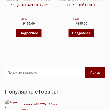
РЕЗЦЫ ТОКАРНЫЕ 12 12
ОТРЕЗНОЙ РЕЗЕЦ
Оценка
Оценка
155.00
155.00
Р
Р
0
0
из
из
5
5
Подробнее
Подробнее
Поиск
ПопулярныеТовары
Втулка БА8.226.314-22